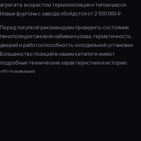
агрегата, возрастом термоизоляции и типом шасси.
Новые фургоны с завода обойдутся от 2 500 000 ₽.
Перед покупкой рекомендуем проверить состояние
пенополиуретановой набивки кузова, герметичность
дверей и работоспособность холодильной установки.
Большинство позиций в нашем каталоге имеют
подробные технические характеристики и историю
обслуживания.
kopator.ru
Каталог грузовой и спецтехники:
подбор, цены, коммерческие
предложения
Авто дешевле
О компании
Сотрудничество
Политика конфиденциальности