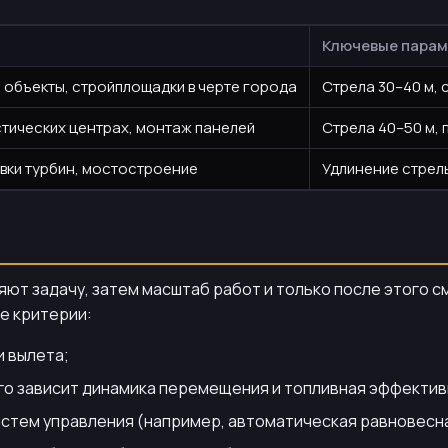
Ключевые пара
объекты, стройплощадки в черте города
Стрела 30–40 м, 
стических центрах, монтаж панелей
Стрела 40–50 м, 
вки турбин, мостостроение
Удлинение стрелы
яют задачу, затем масштаб работ и только после этого 
е критерии:
и вылета;
ого зависит динамика перемещения и топливная эффектив
истем управления (например, автоматическая равновесн