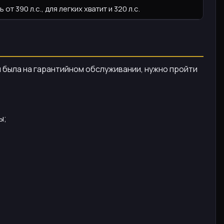
т 390 л.с., для легких хватит и 320 л.с.
 была на гарантийном обслуживании, нужно пройти
ы;