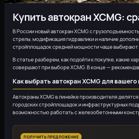
Купить автокран XCMG: ср
В России новый автокран XCMG с грузоподъемностью
стрелы, модификация гидравлики и наличие дополни
стройплощадок средней мощности чаще выбирают ма
В статье разберем, как подойти к покупке, какие х
совершают при выборе XCMG. В конце — рекомендац
Как выбрать автокран XCMG для вашего
Автокраны XCMG в линейке производителя делятся на
городских стройплощадок и инфраструктурных подр
возможностью работать с железобетонными конст
ПОЛУЧИТЬ ПРЕДЛОЖЕНИЕ