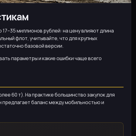
стикам
 17–35 миллионов рублей: на цену влияют длина
льный флот, учитывайте, что для крупных
остаточно базовой версии.
ивать параметры и какие ошибки чаще всего
лее 60 т). На практике большинство закупок для
он предлагает баланс между мобильностью и