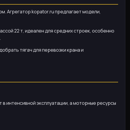
м. Агрегатор kopator.ru предлагает модели,
ссой 22 т, идеален для средних строек, особенно
.
добрать тягач для перевозки крана и
 в интенсивной эксплуатации, а моторные ресурсы