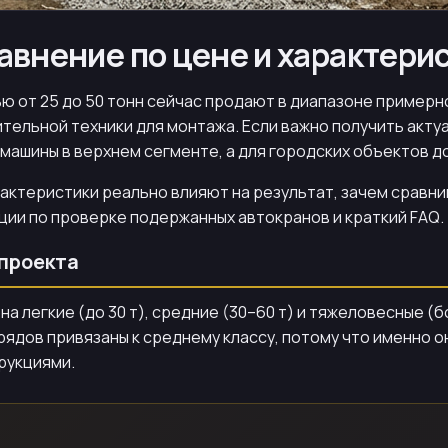
авнение по цене и характери
 от 25 до 50 тонн сейчас продают в диапазоне примерно
тельной техники для монтажа. Если важно получить актуа
шины в верхнем сегменте, а для городских объектов д
арактеристики реально влияют на результат, зачем сравн
ии по проверке подержанных автокранов и краткий FAQ.
 проекта
 легкие (до 30 т), средние (30–60 т) и тяжеловесные (бо
ядов привязаны к среднему классу, потому что именно 
рукциями.