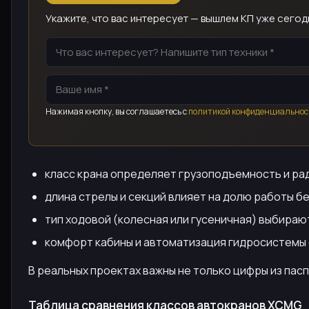
Укажите, что вас интересует — вышлем КП уже сегод
Нажимая кнопку, вы соглашаетесь с
политикой конфиденциальнос
класс крана определяет грузоподъемность и рад
длина стрелы и секций влияет на долю работы б
тип ходовой (колесная или гусеничная) выбира
комфорт кабины и автоматизация гидросистемы 
В реальных проектах важны не только цифры из пас
Таблица сравнения классов автокранов XCMG