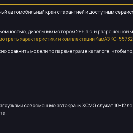
ный автомобильный кран с гарантией и доступным сервисо
ъемностью, дизельным мотором 296 л.с. и разрешенной ма
мотреть характеристики и комплектации КамАЗ КС-55732
но сравнить модели по параметрам в каталоге, чтобы по
агрузками современные автокраны XCMG служат 10–12 лет
та.