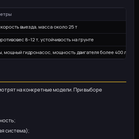
метры
скорость выезда, масса около 25 т
противовес 8–12 т, устойчивость на грунте
, мощный гидронасос, мощность двигателя более 400 л.с.
смотрят на конкретные модели. При выборе
ность;
ая система);