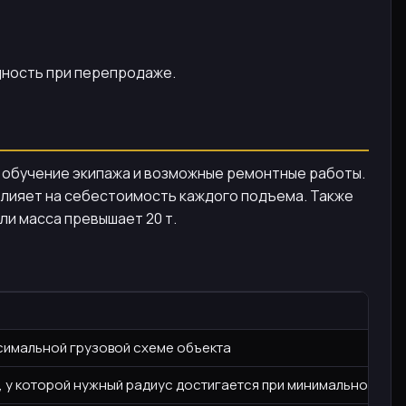
дность при перепродаже.
, обучение экипажа и возможные ремонтные работы.
 влияет на себестоимость каждого подъема. Также
ли масса превышает 20 т.
симальной грузовой схеме объекта
у, у которой нужный радиус достигается при минимальном выл