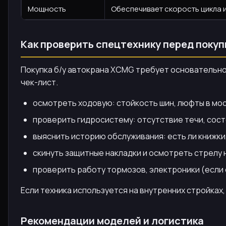
Мощность
Обеспечивает скорость цикла 
Как проверить спецтехнику перед покуп
Покупка б/у автокрана XCMG требует основательног
чек-лист.
осмотреть ходовую: стойкость шин, люфты в мос
проверить гидросистему: отсутствие течи, сост
выяснить историю обслуживания: есть ли книжк
скинуть защитные накладки и осмотреть стрелу 
проверить работу тормозов, электроники (если
Если техника используется на внутренних стройках,
Рекомендации моделей и логистика