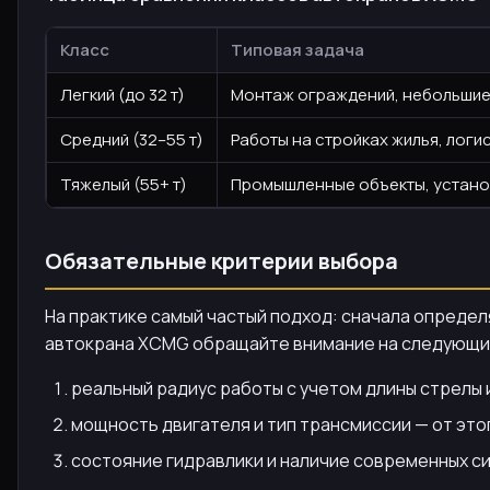
Класс
Типовая задача
Легкий (до 32 т)
Монтаж ограждений, небольшие 
Средний (32–55 т)
Работы на стройках жилья, логи
Тяжелый (55+ т)
Промышленные объекты, устано
Обязательные критерии выбора
На практике самый частый подход: сначала определ
автокрана XCMG обращайте внимание на следующи
реальный радиус работы с учетом длины стрелы 
мощность двигателя и тип трансмиссии — от эт
состояние гидравлики и наличие современных с