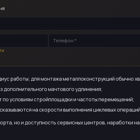
ня
ти
иус работы; для монтажа металлоконструкций обычно хв
ез дополнительного мачтового удлинения;
ют по условиям стройплощадки и частоты перемещений;
сказываются на скорости выполнения циклевых операций
порта, но и доступность сервисных центров, наработки н