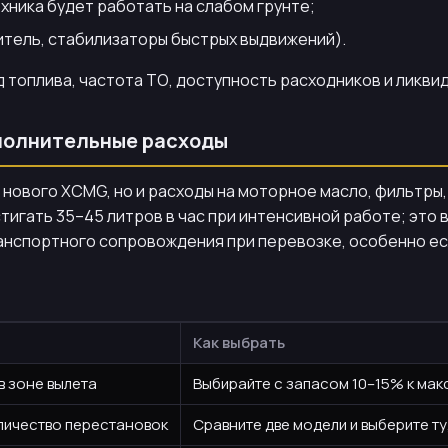
ехника будет работать на слабом грунте;
итель, стабилизаторы быстрых выдвижений).
 топлива, частота ТО, доступность расходников и ликви
ополнительные расходы
 нового XCMG, но и расходы на моторное масло, фильтры
стигать 35–45 литров в час при интенсивной работе; это
анспортного сопровождения при перевозке, особенно ес
Как выбрать
в зоне вылета
Выбирайте с запасом 10–15% к мак
личество перестановок
Сравните две модели и выберите т