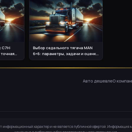
k C7H:
Выбор седельного тягача MAN
 точная
6×6: параметры, задачи и оценка
стоимости
Авто дешевле
О компан
т информационный характер и не является публичной офертой. Информация 