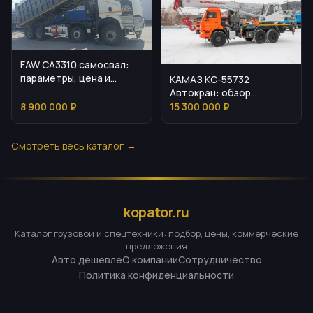
FAW CA3310 самосвал:
параметры, цена и
КАМАЗ КС-55732
эксплуатационные
Автокран: обзор
нюансы
возможностей и
8 900 000 ₽
15 300 000 ₽
эксплуатации
Смотреть весь каталог →
kopator.ru
Каталог грузовой и спецтехники: подбор, цены, коммерческие
предложения
Авто дешевле
О компании
Сотрудничество
Политика конфиденциальности