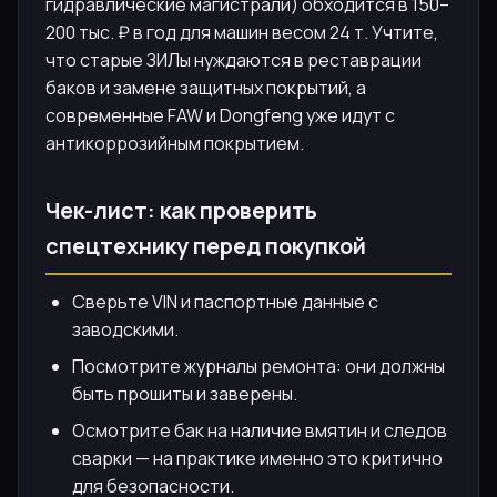
гидравлические магистрали) обходится в 150–
200 тыс. ₽ в год для машин весом 24 т. Учтите,
что старые ЗИЛы нуждаются в реставрации
баков и замене защитных покрытий, а
современные FAW и Dongfeng уже идут с
антикоррозийным покрытием.
Чек-лист: как проверить
спецтехнику перед покупкой
Сверьте VIN и паспортные данные с
заводскими.
Посмотрите журналы ремонта: они должны
быть прошиты и заверены.
Осмотрите бак на наличие вмятин и следов
сварки — на практике именно это критично
для безопасности.