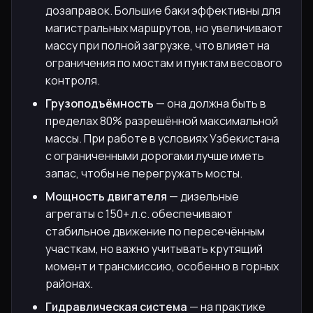
дозаправок. Большие баки эффективны для
магистральных маршрутов, но увеличивают
массу при полной загрузке, что влияет на
ограничения по мостам и пунктам весового
контроля.
Грузоподъёмность
— она должна быть в
пределах 80% разрешённой максимальной
массы. При работе в условиях Узбекистана
с ограниченными дорогами лучше иметь
запас, чтобы не перегружать мосты.
Мощность двигателя
— дизельные
агрегаты с 150+ л.с. обеспечивают
стабильное движение по пересечённым
участкам, но важно учитывать крутящий
момент и трансмиссию, особенно в горных
районах.
Гидравлическая система
— на практике