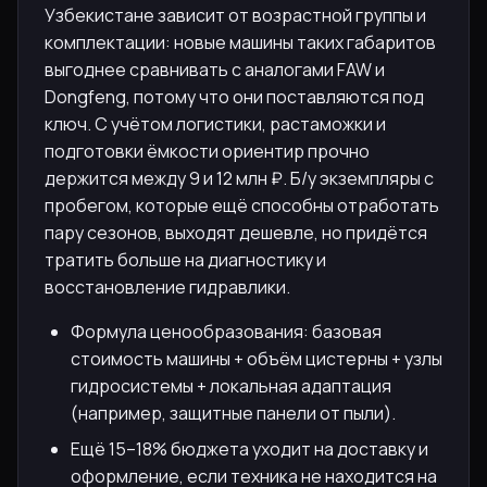
Узбекистане зависит от возрастной группы и
комплектации: новые машины таких габаритов
выгоднее сравнивать с аналогами FAW и
Dongfeng, потому что они поставляются под
ключ. С учётом логистики, растаможки и
подготовки ёмкости ориентир прочно
держится между 9 и 12 млн ₽. Б/у экземпляры с
пробегом, которые ещё способны отработать
пару сезонов, выходят дешевле, но придётся
тратить больше на диагностику и
восстановление гидравлики.
Формула ценообразования: базовая
стоимость машины + объём цистерны + узлы
гидросистемы + локальная адаптация
(например, защитные панели от пыли).
Ещё 15–18% бюджета уходит на доставку и
оформление, если техника не находится на