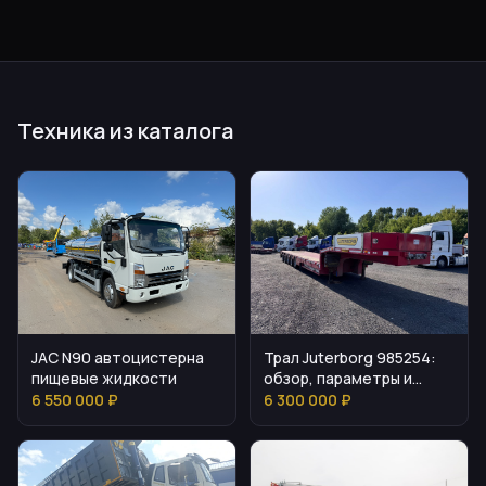
Техника из каталога
JAC N90 автоцистерна
Трал Juterborg 985254:
пищевые жидкости
обзор, параметры и
особенности
6 550 000 ₽
6 300 000 ₽
эксплуатации