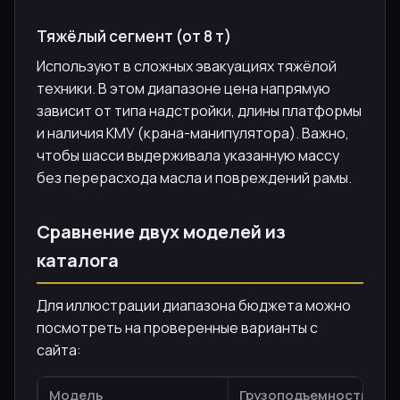
Тяжёлый сегмент (от 8 т)
Используют в сложных эвакуациях тяжёлой
техники. В этом диапазоне цена напрямую
зависит от типа надстройки, длины платформы
и наличия КМУ (крана-манипулятора). Важно,
чтобы шасси выдерживала указанную массу
без перерасхода масла и повреждений рамы.
Сравнение двух моделей из
каталога
Для иллюстрации диапазона бюджета можно
посмотреть на проверенные варианты с
сайта:
Модель
Грузоподъемность
М