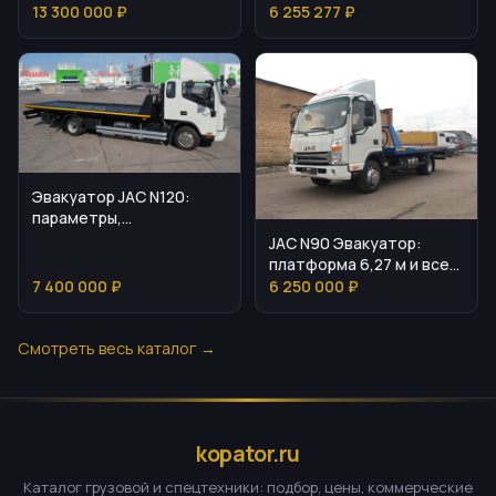
стоит и как подобрать
комплектацией
13 300 000 ₽
6 255 277 ₽
Эвакуатор JAC N120:
параметры,
возможности и
JAC N90 Эвакуатор:
преимущества
платформа 6,27 м и все
параметры
7 400 000 ₽
6 250 000 ₽
Смотреть весь каталог →
kopator.ru
Каталог грузовой и спецтехники: подбор, цены, коммерческие