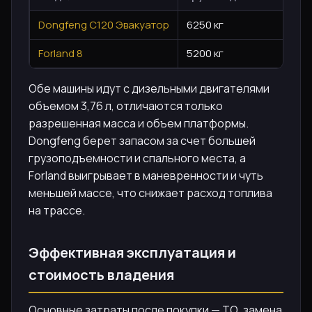
Dongfeng C120 Эвакуатор
6250 кг
1
Forland 8
5200 кг
1
Обе машины идут с дизельными двигателями
объемом 3,76 л, отличаются только
разрешенная масса и объем платформы.
Dongfeng берет запасом за счет большей
грузоподъемности и спального места, а
Forland выигрывает в маневренности и чуть
меньшей массе, что снижает расход топлива
на трассе.
Эффективная эксплуатация и
стоимость владения
Основные затраты после покупки — ТО, замена