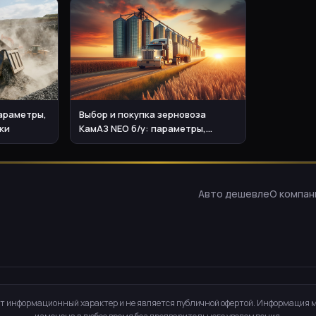
параметры,
Выбор и покупка зерновоза
ки
КамАЗ NEO б/у: параметры,
экспертиза и стоимость
владения
Авто дешевле
О компан
т информационный характер и не является публичной офертой. Информация 