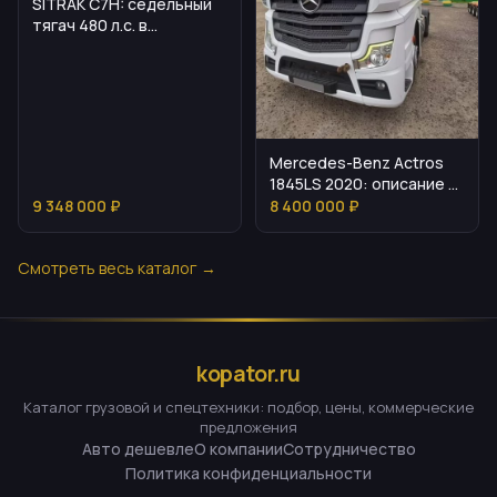
SITRAK C7H: седельный
тягач 480 л.с. в
доступной цене
Mercedes-Benz Actros
1845LS 2020: описание и
характеристики
9 348 000 ₽
8 400 000 ₽
Смотреть весь каталог →
kopator.ru
Каталог грузовой и спецтехники: подбор, цены, коммерческие
предложения
Авто дешевле
О компании
Сотрудничество
Политика конфиденциальности