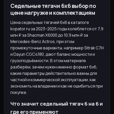
Седельные тягачи 6х6 выбор по
цене нагрузке и комплектациям
Цена седельных тягачей 6х6 в каталоге
kopator.ru за 2023–2025 годы колеблется от 7,9
млн ₽ за Shacman X6000 до 10,9 млн ₽ за
Mercedes-Benz Actros, при этом
промежуточные варианты, например Sitrak C7H
и Dayun CGC4180, дают баланс мощности и
грузоподъёмности. В этом материале
разберём, зачем нужен именно формат 6х6,
какие параметры действительно важны для
частной и коммерческой эксплуатации, как
экономить на владении и как не ошибиться при
покупке.
Что значит седельный тягач 6 на 6 и
где его применяют