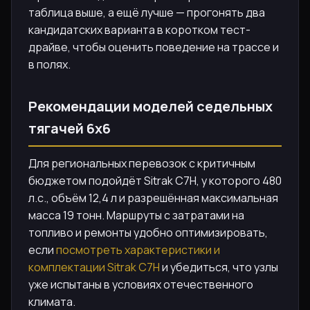
таблица выше, а ещё лучше — прогонять два
кандидатских варианта в коротком тест-
драйве, чтобы оценить поведение на трассе и
в полях.
Рекомендации моделей седельных
тягачей 6х6
Для региональных перевозок с критичным
бюджетом подойдёт Sitrak C7H, у которого 480
л.с., объём 12,4 л и разрешённая максимальная
масса 19 тонн. Маршруты с затратами на
топливо и ремонты удобно оптимизировать,
если
посмотреть характеристики и
комплектации Sitrak C7H
и убедиться, что узлы
уже испытаны в условиях отечественного
климата.