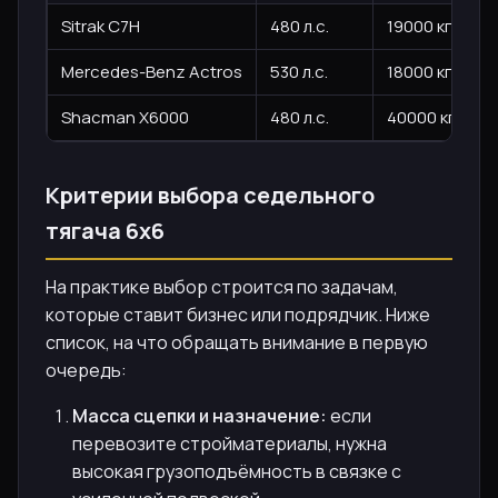
Sitrak C7H
480 л.с.
19000 кг
Mercedes-Benz Actros
530 л.с.
18000 кг
Shacman X6000
480 л.с.
40000 кг
Критерии выбора седельного
тягача 6х6
На практике выбор строится по задачам,
которые ставит бизнес или подрядчик. Ниже
список, на что обращать внимание в первую
очередь:
Масса сцепки и назначение:
если
перевозите стройматериалы, нужна
высокая грузоподъёмность в связке с