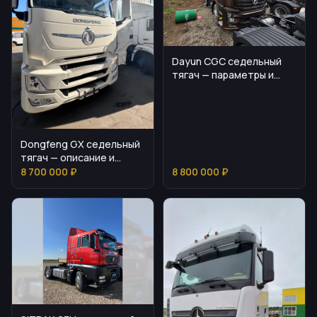
Dayun CGC седельный
тягач — параметры и
комплектация
Dongfeng GX седельный
тягач — описание и
комплектация
8 700 000 ₽
8 800 000 ₽