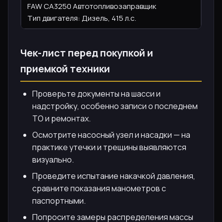
FAW CA3250 Автотопливозаправщик
11 9
Тип двигателя: Дизель, 415 л.с.
Чек-лист перед покупкой и
приемкой техники
Проверьте документы на шасси и
надстройку, особенно записи о последнем
ТО и ремонтах.
Осмотрите насосный узел и насадки — на
практике утечки и трещины выявляются
визуально.
Проведите испытание накачкой давления,
сравните показания манометров с
паспортными.
Попросите замеры распределения массы