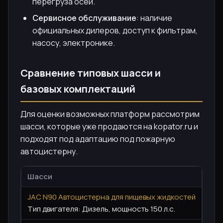
перегруза осей.
Сервисное обслуживание
: наличие
официальных дилеров, доступ к фильтрам,
насосу, электронике.
Сравнение типовых шасси и
базовых комплектаций
Для оценки возможных платформ рассмотрим
шасси, которые уже продаются на kopator.ru и
подходят под адаптацию под пожарную
автоцистерну.
Шасси
Цен
JAC N90 Автоцистерна для пищевых жидкостей
6 55
Тип двигателя: Дизель, мощность 150 л.с.