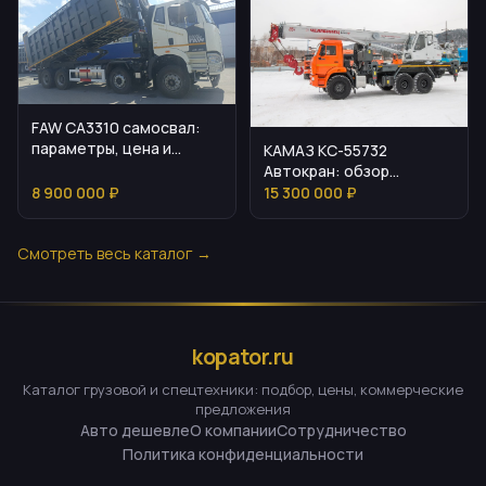
FAW CA3310 самосвал:
параметры, цена и
КАМАЗ КС-55732
эксплуатационные
Автокран: обзор
нюансы
возможностей и
8 900 000 ₽
15 300 000 ₽
эксплуатации
Смотреть весь каталог →
kopator.ru
Каталог грузовой и спецтехники: подбор, цены, коммерческие
предложения
Авто дешевле
О компании
Сотрудничество
Политика конфиденциальности