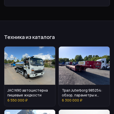
Техника из каталога
JAC N90 автоцистерна
Трал Juterborg 985254:
пищевые жидкости
обзор, параметры и
особенности
6 550 000 ₽
6 300 000 ₽
эксплуатации