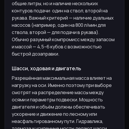
общие литры, но и наличие нескольких
контуров подачи: один на ствол, второй на
рукава. Важный критерий — наличие дуальных
насосов (например, один на 800 л/мин для
ствола, второй — для подачи в рукава).
Обычно разумный компромисс между запасом
и массой — 4,5–6 кубов с возможностью
быстрой дозаправки.
Шасси, ходовая и двигатель
Разрешённая максимальная масса влияет на
нагрузку на оси. Именно поэтому при выборе
смотрят на распределение массы между
осями и параметры подвески. Мощность
двигателя и объём должны обеспечивать
ускорение и движение по лесному или
неасфальтированному пути. Гидравлика,
тормоза и усиленные мосты делают шасси