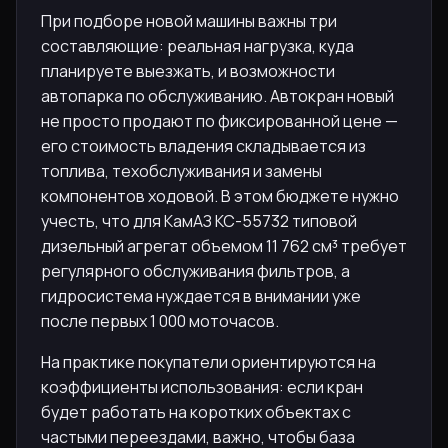
При подборе новой машины важны три
составляющие: реальная нагрузка, куда
планируете выезжать, и возможности
автопарка по обслуживанию. Автокран новый
не просто продают по фиксированной цене —
его стоимость владения складывается из
топлива, техобслуживания и замены
компонентов ходовой. В этом бюджете нужно
учесть, что для КамАЗ КС-55732 типовой
дизельный агрегат объемом 11 762 см³ требует
регулярного обслуживания фильтров, а
гидросистема нуждается в внимании уже
после первых 1 000 моточасов.
На практике покупатели ориентируются на
коэффициенты использования: если кран
будет работать на коротких объектах с
частыми переездами, важно, чтобы база