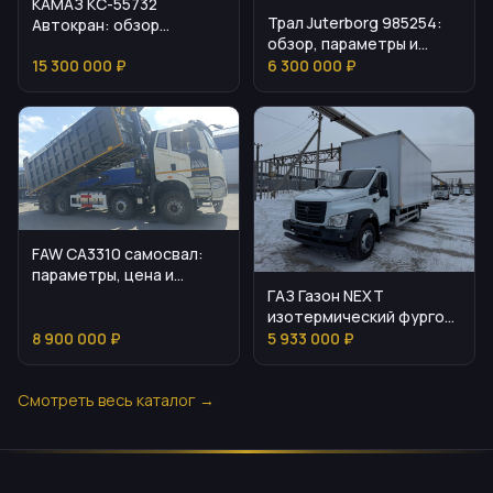
КАМАЗ КС-55732
Трал Juterborg 985254:
Автокран: обзор
обзор, параметры и
возможностей и
особенности
15 300 000 ₽
6 300 000 ₽
эксплуатации
эксплуатации
FAW CA3310 самосвал:
параметры, цена и
ГАЗ Газон NEXT
эксплуатационные
изотермический фургон:
нюансы
характеристики и
8 900 000 ₽
5 933 000 ₽
условия эксплуатации
Смотреть весь каталог →