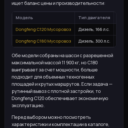
ищет баланс цены и производительности:
Модель
Тип двигателя
Груз
Dongfeng C120 Мусоровоз
Дизель, 166 л.с.
7500
Dongfeng C180 Мусоровоз
Дизель, 300 л.с.
9000
Обе модели собраны на шасси с разрешенной
максимальной массой 11 900 кг, но C180
выигрывает за счет мощности, больше
подходит для объемных техногенных
площадей и крутых маршрутов. Если задача —
рутинный вывоз с плотной застройки, то
Dongfeng C120 обеспечивает экономичную
эксплуатацию.
Перед выбором можно посмотреть
характеристики и комплектации в каталоге,