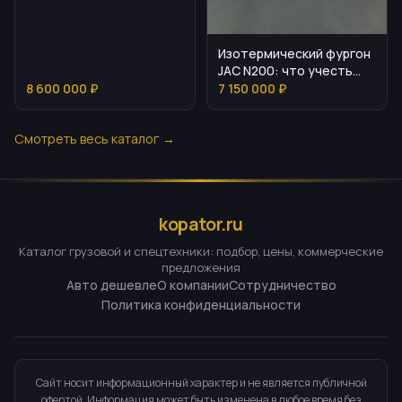
Изотермический фургон
JAC N200: что учесть
перед покупкой
8 600 000 ₽
7 150 000 ₽
Смотреть весь каталог →
kopator.ru
Каталог грузовой и спецтехники: подбор, цены, коммерческие
предложения
Авто дешевле
О компании
Сотрудничество
Политика конфиденциальности
Сайт носит информационный характер и не является публичной
офертой. Информация может быть изменена в любое время без