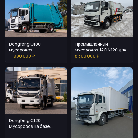
Dongfeng C180
Промышленный
мусоровоз:
мусоровоз JAC N120 для
характеристики и
регулярного вывоза
11 990 000 ₽
8 300 000 ₽
эксплуатация
Dongfeng C120
Мусоровоз на базе
C120S