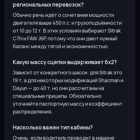
региональных перевозок?
Обычно речь идёт о сочетании мощности
двигателя выше 450 л.с. и грузоподъёмности
от 10 до 12 т. В этих условиях выбирают Sitrak
C7H и FAW J6P, потому что они дают нужный
баланс между тягой и экономичностью.
Какую массу сцепки выдерживает 6х2?
Зависит от конкретного шасси: для Sitrak это
19 т, а для некоторых модификаций Shacman и
Dayun — до 40 т, но они рассчитаны на
специальные прицепы. Обязательно
уточняйте паспортную массу и коэффициент
распределения.
Насколько важен тип кабины?
Очень: если водитель проводит в машине