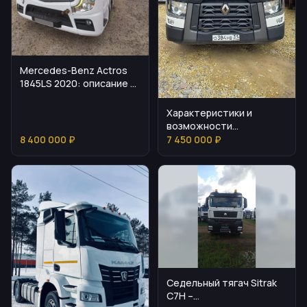
Mercedes-Benz Actros
1845LS 2020: описание и
характеристики
Характеристики и
возможности
седельного тягача
8 400 000 ₽
7 450 000 ₽
RENAULT C460
Седельный тягач Sitrak
C7H –