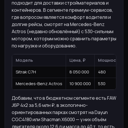
подходит для доставки стройматериалов и
контейнеров. В сегменте премиум-сервисов,
где вопросом является комфорт водителя и
долгие рейсы, смотрят на Mercedes-Benz
Actros (недавно обновлённый) с 530-сильным
мотором, которым можно сравнить параметры
по нагрузке и оборудованию.
Модель
Цена, ₽
Мощность, л.
Sitrak C7H
8 050 000
480
Mercedes-Benz Actros
10 900 000
530
Добавим, что в бюджетном сегменте есть FAW
J6P 4x2 за 5,6 млн ₽, в экологично-
ориентированных парках смотрят на Dayun
CGC4180 или Shacman X6000 — у них объём
двигателя около 12,6 л и масса до 40 т, то есть