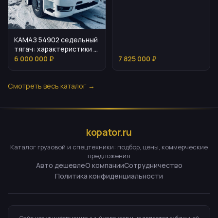
дальнемагистральный
тягач 4×2
КАМАЗ 54902 седельный
тягач: характеристики и
стоимость
6 000 000 ₽
7 825 000 ₽
Смотреть весь каталог →
kopator.ru
Каталог грузовой и спецтехники: подбор, цены, коммерческие
предложения
Авто дешевле
О компании
Сотрудничество
Политика конфиденциальности