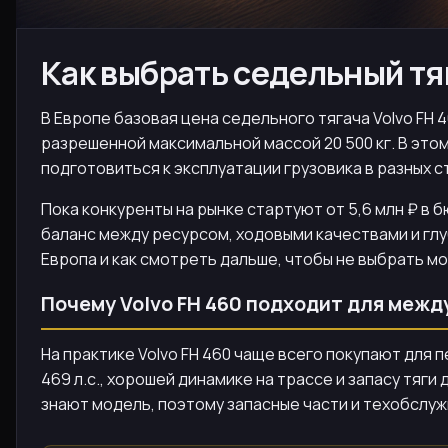
Как выбрать седельный тя
В Европе базовая цена седельного тягача Volvo FH 4
разрешенной максимальной массой 20 500 кг. В этом
подготовиться к эксплуатации грузовика в разных с
Пока конкуренты на рынке стартуют от 5,6 млн ₽ в 
баланс между ресурсом, ходовыми качествами и гл
Европа и как смотреть дальше, чтобы не выбрать м
Почему Volvo FH 460 подходит для меж
На практике Volvo FH 460 чаще всего покупают для 
469 л.с., хорошей динамике на трассе и запасу тя
знают модель, поэтому запасные части и техобслу