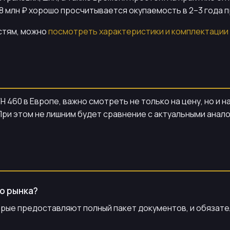
8 млн ₽ хорошо просчитывается окупаемость в 2–3 года п
астям, можно
посмотреть характеристики и комплектации
H 460 в Европе, важно смотреть не только на цену, но и 
ри этом не лишним будет сравнение с актуальными аналог
го рынка?
орые предоставляют полный пакет документов, и обязат