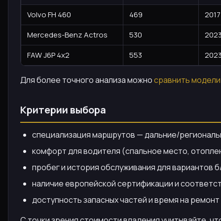
Volvo FH 460
469
2017
Mercedes-Benz Actros
530
202
FAW J6P 4x2
553
202
Для более точного анализа можно
сравнить модели
Критерии выбора
специализация маршрутов — дальние/региональ
комфорт для водителя (спальное место, отопле
пробег и история обслуживания для вариантов б/
наличие европейской сертификации и соответст
доступность запасных частей и время на ремонт 
С точки зрения стоимости владения учитывайте, что