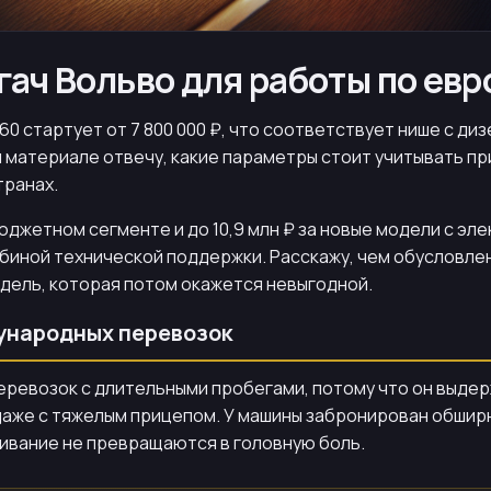
гач Вольво для работы по ев
60 стартует от 7 800 000 ₽, что соответствует нише с диз
 материале отвечу, какие параметры стоит учитывать при
транах.
бюджетном сегменте и до 10,9 млн ₽ за новые модели с эл
убиной технической поддержки. Расскажу, чем обусловле
одель, которая потом окажется невыгодной.
дународных перевозок
перевозок с длительными пробегами, потому что он выдер
ги даже с тяжелым прицепом. У машины забронирован обш
живание не превращаются в головную боль.