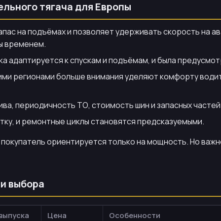
ельного тягача для Европы
апас на подъёмах и позволяет удерживать скорость на а
ы временем.
ка адаптируется к спускам и подъёмам, и была предусм
гими регионами больше внимания уделяют комфорту водит
ва, периодичность ТО, стоимость шин и запасных частей
атку, и ремонтные циклы становятся предсказуемыми.
 покупатель ориентируется только на мощность. Но важн
и выбора
 выпуска
Цена
Особенности