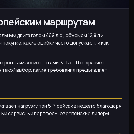
ропейским маршрутам
ельным двигателем 469 л.с., объемом 12,8 л и
 покупке, какие ошибки часто допускают, и как
ектронными ассистентами, Volvo FH сохраняет
н такой выбор, какие требования предъявляет
живает нагрузку при 5-7 рейсах в неделю благодаря
ирный сервисный портфель: европейские дилеры