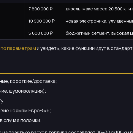
7 800 000 ₽
дизель, макс масса 20 500 кг 
3
10 900 000 ₽
новая электроника, улучшенны
3
5 600 000 ₽
бюджетный сегмент, высокая м
 по параметрам
и увидеть, какие функции идут в стандар
ные, короткие/доставка;
ние, шумоизоляция);
у;
вие нормам Евро-5/6;
в случае поломки.
 на практике расход топлива составляет 26–30 л/100 км 