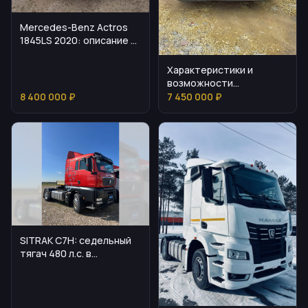
Mercedes-Benz Actros
1845LS 2020: описание и
характеристики
Характеристики и
возможности
седельного тягача
8 400 000 ₽
7 450 000 ₽
RENAULT C460
SITRAK C7H: седельный
тягач 480 л.с. в
доступной цене