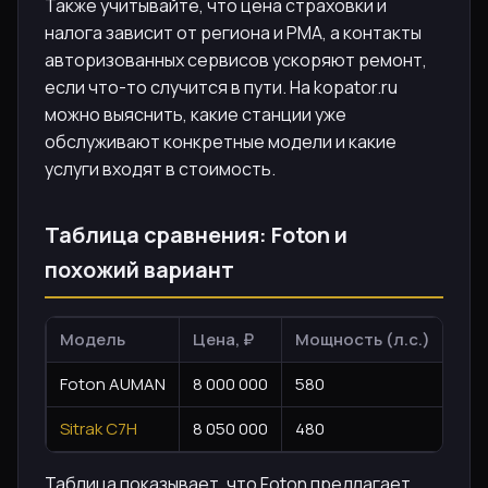
Также учитывайте, что цена страховки и
налога зависит от региона и РМА, а контакты
авторизованных сервисов ускоряют ремонт,
если что-то случится в пути. На kopator.ru
можно выяснить, какие станции уже
обслуживают конкретные модели и какие
услуги входят в стоимость.
Таблица сравнения: Foton и
похожий вариант
Модель
Цена, ₽
Мощность (л.с.)
РМА
Foton AUMAN
8 000 000
580
25 
Sitrak C7H
8 050 000
480
19 
Таблица показывает, что Foton предлагает