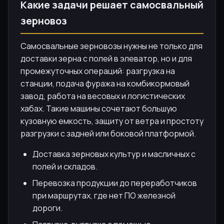
Какие задачи решает самосвальный
зерновоз
Самосвальные зерновозы нужны не только для
доставки зерна с полей в элеватор, но и для
промежуточных операций: разгрузка на
станции, подача фуража на комбикормовый
завод, работа на весовых и логистических
хабах. Такие машины сочетают большую
кузовную емкость, защиту от ветра и простоту
разгрузки с задней или боковой платформой.
Доставка зерновых культур и масличных с
полей и складов.
Перевозка продукции до переработчиков
при маршрутах, где нет ПО железной
дороги.