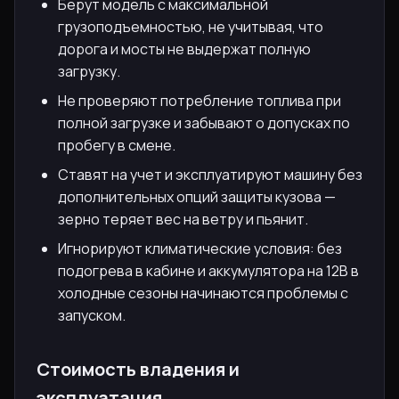
Берут модель с максимальной
грузоподъемностью, не учитывая, что
дорога и мосты не выдержат полную
загрузку.
Не проверяют потребление топлива при
полной загрузке и забывают о допусках по
пробегу в смене.
Ставят на учет и эксплуатируют машину без
дополнительных опций защиты кузова —
зерно теряет вес на ветру и пьянит.
Игнорируют климатические условия: без
подогрева в кабине и аккумулятора на 12В в
холодные сезоны начинаются проблемы с
запуском.
Стоимость владения и
эксплуатация