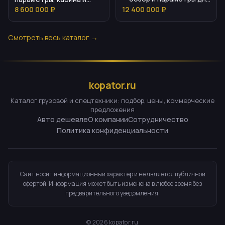
покупателя
цена
8 600 000 ₽
12 400 000 ₽
Смотреть весь каталог →
kopator.ru
Каталог грузовой и спецтехники: подбор, цены, коммерческие
предложения
Авто дешевле
О компании
Сотрудничество
Политика конфиденциальности
Сайт носит информационный характер и не является публичной
офертой. Информация может быть изменена в любое время без
предварительного уведомления.
©
2026
kopator.ru