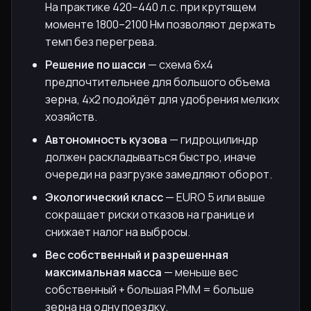
На практике 420–440 л.с. при крутящем
моменте 1800–2100 Нм позволяют держать
темп без перегрева.
Решение по шасси
— схема 6х4
предпочтительнее для большого объема
зерна, 4х2 подойдёт для удобрения мелких
хозяйств.
Автономность кузова
— гидроцилиндр
должен раскладываться быстро, иначе
очереди на разгрузке замедляют оборот.
Экологический класс
— EURO 5 или выше
сокращает риски отказов на границе и
снижает налог на выбросы.
Вес собственный и разрешенная
максимальная масса
— меньше вес
собственный + большая РММ = больше
зерна на одну поездку.