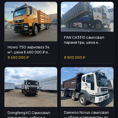
FAW CA3310 самосвал:
параметры, цена и
Howo T5G зерновоз 34
эксплуатационные
м³: цена 8 460 000 ₽ и
нюансы
особенности
8 460 000 ₽
8 900 000 ₽
Daewoo Novus самосвал
Dongfeng KC Самосвал:
— обзор и параметры для
параметры, кабина и