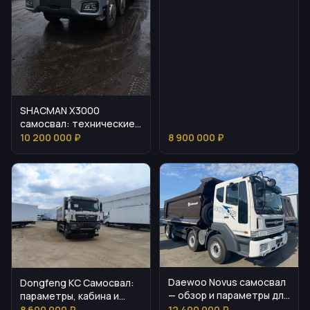
SHACMAN X3000
самосвал: технические
параметры и
10 200 000 ₽
8 900 000 ₽
эксплуатация
Daewoo Novus самосвал
Dongfeng KC Самосвал:
— обзор и параметры для
параметры, кабина и
покупателя
цена
8 600 000 ₽
12 400 000 ₽