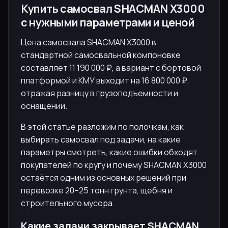
Купить самосвал SHACMAN X3000
с нужными параметрами и ценой
Цена самосвала SHACMAN X3000 в
стандартной самосвальной компоновке
составляет 11 190 000 ₽, а вариант с бортовой
платформой и КМУ выходит на 16 800 000 ₽,
отражая разницу в грузоподъемности и
оснащении.
В этой статье разложим по полочкам, как
выбирать самосвал под задачи, на какие
параметры смотреть, какие ошибки обходят
покупателей по кругу и почему SHACMAN X3000
остаётся одним из основных решений при
перевозке 20–25 тонн грунта, щебня и
строительного мусора.
Какие задачи закрывает SHACMAN