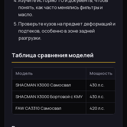
Изучите историю ТО и документы, чтобы
понять, как часто менялись фильтры и
масло.
Проверьте кузов на предмет деформаций и
подтеков, особенно в зоне задней
разгрузки.
Таблица сравнения моделей
Модель
Мощность
Гру
SHACMAN X3000 Самосвал
430 л.с.
25 
SHACMAN X3000 Бортовой с КМУ
430 л.с.
15 
FAW CA3310 Самосвал
420 л.с.
21 