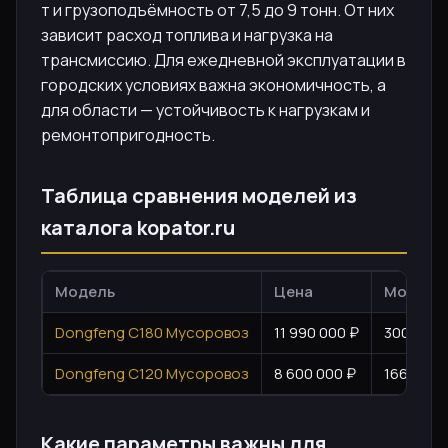
т и грузоподъёмность от 7,5 до 9 тонн. От них
зависит расход топлива и нагрузка на
трансмиссию. Для ежедневной эксплуатации в
городских условиях важна экономичность, а
для области — устойчивость к нагрузкам и
ремонтопригодность.
Таблица сравнения моделей из
каталога kopator.ru
Модель
Цена
Мощност
Dongfeng C180 Мусоровоз
11 990 000 ₽
300
Dongfeng C120 Мусоровоз
8 600 000 ₽
166
Какие параметры важны для