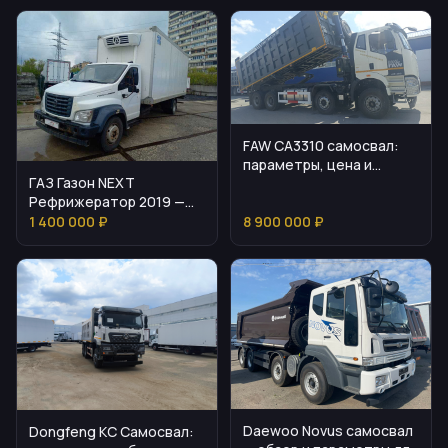
FAW CA3310 самосвал:
параметры, цена и
ГАЗ Газон NEXT
эксплуатационные
Рефрижератор 2019 —
нюансы
обзор и состояние
1 400 000 ₽
8 900 000 ₽
Daewoo Novus самосвал
Dongfeng KC Самосвал: