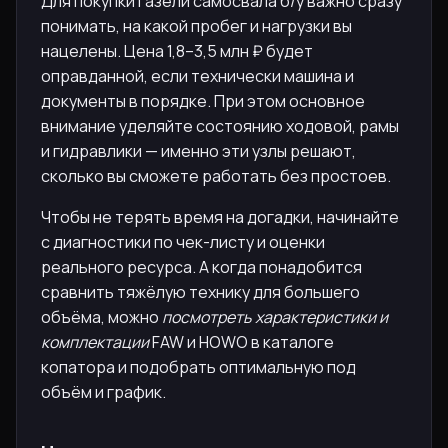
Для покупки Газели самосвала б/у важно сразу
понимать, на какой пробег и нагрузки вы
нацелены. Цена 1,8–3,5 млн ₽ будет
оправданной, если технически машина и
документы в порядке. При этом основное
внимание уделяйте состоянию ходовой, рамы
и гидравлики — именно эти узлы решают,
сколько вы сможете работать без простоев.
Чтобы не терять время на догадки, начинайте
с диагностики по чек-листу и оценки
реального ресурса. А когда понадобится
сравнить тяжёлую технику для большего
объёма, можно
посмотреть характеристики и
комплектации
FAW и HOWO в каталоге
копатора и подобрать оптимальную под
объём и график.