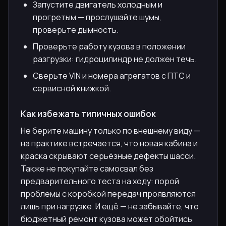
Запустите двигатель холодным и
прогретым — прослушайте шумы,
проверьте дымность.
Проверьте работу кузова в положении
разгрузки: гидроцилиндр не должен течь.
Сверьте VIN и номера агрегатов с ПТС и
сервисной книжкой.
Как избежать типичных ошибок
Не берите машину только по внешнему виду —
на практике встречается, что новая кабина и
краска скрывают серьёзные дефекты шасси.
Также не покупайте самосвал без
предварительного теста на ходу: порой
проблемы с коробкой передач проявляются
лишь при нагрузке. И ещё — не забывайте, что
бюджетный ремонт кузова может обойтись