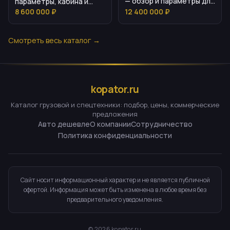
— обзор и параметры для
параметры, кабина и
покупателя
цена
8 600 000 ₽
12 400 000 ₽
Смотреть весь каталог →
kopator.ru
Каталог грузовой и спецтехники: подбор, цены, коммерческие
предложения
Авто дешевле
О компании
Сотрудничество
Политика конфиденциальности
Сайт носит информационный характер и не является публичной
офертой. Информация может быть изменена в любое время без
предварительного уведомления.
©
2026
kopator.ru