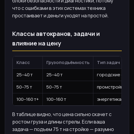
блоки безопасности и диагностики, потому
что с ошибками в этих системах техника
простаивает и деньги уходят на простой.
Классы автокранов, задачи и
влияние на цену
Класс
Грузоподъёмность
Тип задач
25–40 т
25–40 т
городские строй
50–75 т
50–75 т
промстройки, кр
100–160 т+
100–160 т
энергетика, тяж
В таблице видно, что цена сильно скачет с
ростом груза и длины стрелы. Если ваша
задача — подъем 75 т на стройке — разумно