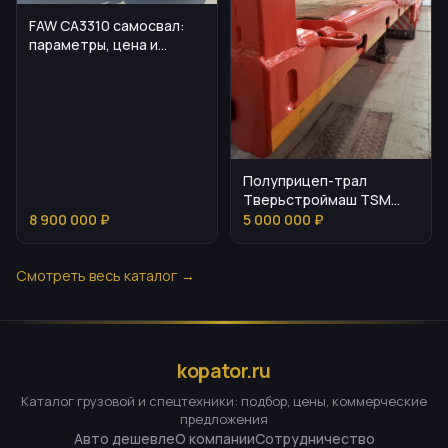
FAW CA3310 самосвал:
параметры, цена и
эксплуатационные
нюансы
Полуприцеп-трал
Тверьстроймаш TSM
99394: ключевые
8 900 000 ₽
5 000 000 ₽
параметры и
эксплуатация
Смотреть весь каталог →
kopator.ru
Каталог грузовой и спецтехники: подбор, цены, коммерческие
предложения
Авто дешевле
О компании
Сотрудничество