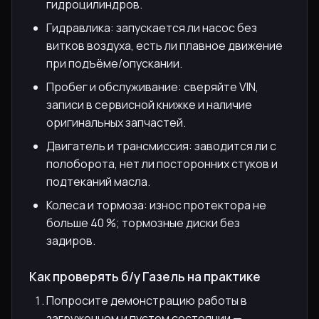
гидроцилиндров.
Гидравлика: запускается ли насос без
витков воздуха, есть ли плавное движение
при подъёме/опускании.
Пробег и обслуживание: сверяйте VIN,
записи в сервисной книжке и наличие
оригинальных запчастей.
Двигатель и трансмиссия: заводится ли с
полоборота, нет ли посторонних стуков и
подтеканий масла.
Колеса и тормоза: износ протектора не
больше 40 %; тормозные диски без
задиров.
Как проверять б/у Газель на практике
Попросите демонстрацию работы в
загруженном и пустом состоянии —