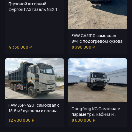
Грузовой шторный
фургон ГАЗ Газель NEXT
с спальником
FAW CA3310 самосвал
8×4 с подогревом кузова
4 350 000 ₽
8 390 000 ₽
FAW J6P-420: самосвал с
Dongfeng KC Самосвал:
18,6 м³ кузовом и полным
параметры, кабина и
приводом
цена
12 400 000 ₽
8 600 000 ₽