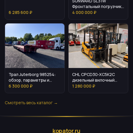
SUNWARD SL31W
Фронтальный погрузчик:
основные параметры
6 285 600 ₽
4 000 000 ₽
Трал Juterborg 985254:
CHL CPCD30-XC5K2C
обзор, параметры и
дизельный вилочный
особенности
погрузчик: описание и
6 300 000 ₽
1 280 000 ₽
эксплуатации
параметры
Смотреть весь каталог →
kopator.ru