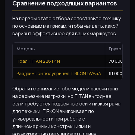
Сравнение подходящих вариантов
На первом этапе отбора сопоставьте технику
по основным метрикам, чтобы увидеть, какой
вариант эффективнее для ваших маршрутов.
Модель
Грузоподъ
Трал TITAN 226T4N
70 000 кг
Раздвижной полуприцеп TIRKON LWB5A
61 000 кг
Обратите внимание: обе модели рассчитаны
на серьезные нагрузки, но TITAN выгоднее,
если требуются подъёмные оси и низкая рама
для техники. TIRKON выигрывает по
универсальности при работе с
длинномерными конструкциями и
возможностью регулировать длину