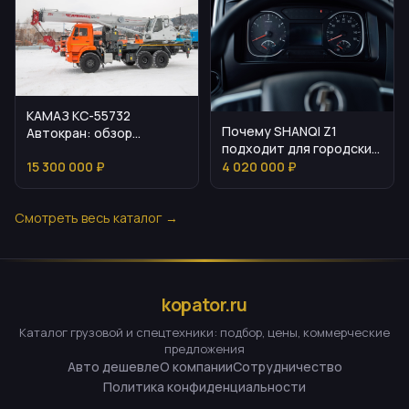
КАМАЗ КС-55732
Почему SHANQI Z1
Автокран: обзор
подходит для городских
возможностей и
и междугородних
15 300 000 ₽
4 020 000 ₽
эксплуатации
перевозок
Смотреть весь каталог →
kopator.ru
Каталог грузовой и спецтехники: подбор, цены, коммерческие
предложения
Авто дешевле
О компании
Сотрудничество
Политика конфиденциальности