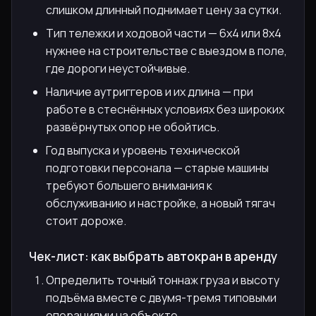
слишком длинный поднимает цену за сутки.
Тип тележки и ходовой части — 6х4 или 8х4
нужнее на строительстве с выездом в поле,
где дороги неустойчивые.
Наличие аутриггеров и их длина — при
работе в стеснённых условиях без широких
развёрнутых опор не обойтись.
Год выпуска и уровень технической
подготовки персонала — старые машины
требуют большего внимания к
обслуживанию и настройке, а новый тягач
стоит дороже.
Чек-лист: как выбрать автокран в аренду
Определить точный тоннаж груза и высоту
подъёма вместе с двумя-тремя типовыми
операциями на объекте.