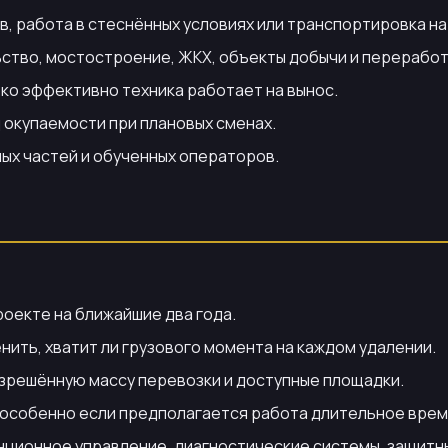
, работа в стеснённых условиях или транспортировка на
тво, мостостроение, ЖКХ, объекты добычи и переработ
ко эффективно техника работает на вынос.
д окупаемости при плановых сменах.
ых частей и обученных операторов.
роекте на ближайшие два года.
ить, хватит ли грузового момента на каждом удалении.
азрешённую массу перевозки и доступные площадки.
, особенно если предполагается работа длительное врем
нционное управление, диагностические системы, защитн