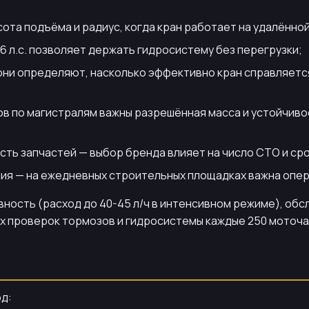
сота подъёма и радиус, когда кран работает на удалённой
6 л.с. позволяет держать гидросистему без перегрузки;
они определяют, насколько эффективно кран справляется
ов по магистралям важны разрешённая масса и устойчиво
ть запчастей — выбор бренда влияет на число СТО и ср
ния — на ежедневных строительных площадках важна опе
ость (расход до 40-45 л/ч в интенсивном режиме), обсл
ых проверок тормозов и гидросистемы каждые 250 моточа
д: