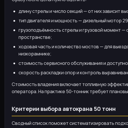
длину стрелы и число секций — от них зависит вы
тип двигателя и мощность — дизельный мотор 29
грузоподъёмность стрелы и грузовой момент — 
пространстве;
ходовая часть и количество мостов — для выезд
низкорамнике;
стоимость сервисного обслуживания и доступнос
скорость раскладки опор и контроль выравнива
Стоимость владения включает топливную эффективн
оператора. На практике 50-тонник требует планов
Критерии выбора автокрана 50 тонн
Сводный список поможет систематизировать подхо