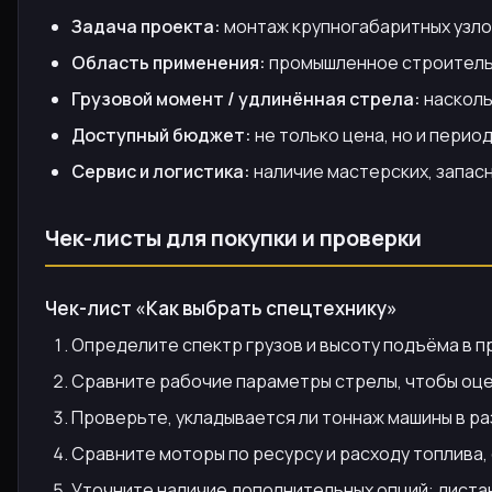
Задача проекта:
монтаж крупногабаритных узлов
Область применения:
промышленное строительс
Грузовой момент / удлинённая стрела:
насколь
Доступный бюджет:
не только цена, но и перио
Сервис и логистика:
наличие мастерских, запасн
Чек-листы для покупки и проверки
Чек-лист «Как выбрать спецтехнику»
Определите спектр грузов и высоту подъёма в п
Сравните рабочие параметры стрелы, чтобы оцен
Проверьте, укладывается ли тоннаж машины в р
Сравните моторы по ресурсу и расходу топлива
Уточните наличие дополнительных опций: диста