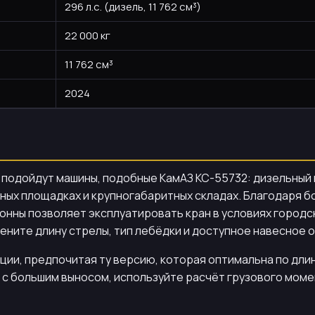
296 л.с. (дизель, 11 762 см³)
22 000 кг
11 762 см³
2024
подойдут машины, подобные КамАЗ КС-55732: дизельный м
ых площадках и крупногабаритных складах. Благодаря б
тонны позволяет эксплуатировать кран в условиях город
цените длину стрелы, тип лебёдки и доступное навесное
ции, предпочитая ту версию, которая оптимальна по длин
ли с большим выносом, используйте расчёт грузового мо