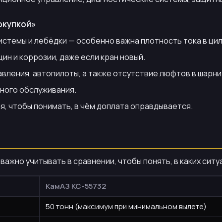
окупкой»
стемы и лебёдки — особенно важна плотность тока в ци
н и коррозии, даже если кран новый.
вления, автопилоты, а также отсутствие люфтов в шарни
йного обслуживания.
, чтобы понимать, в чём доплата оправдывается.
ажно учитывать в сравнении, чтобы понять, в каких ситу
КамАЗ КС-55732
50 тонн (максимум при минимальном вылете)