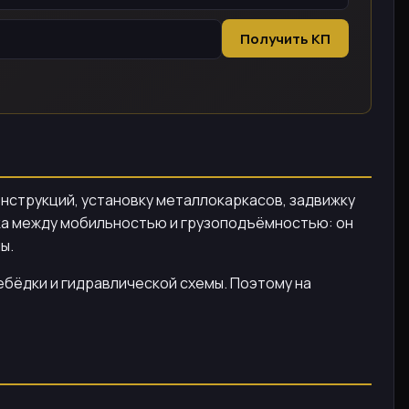
Получить КП
нструкций, установку металлокаркасов, задвижку
ка между мобильностью и грузоподъёмностью: он
ы.
ебёдки и гидравлической схемы. Поэтому на