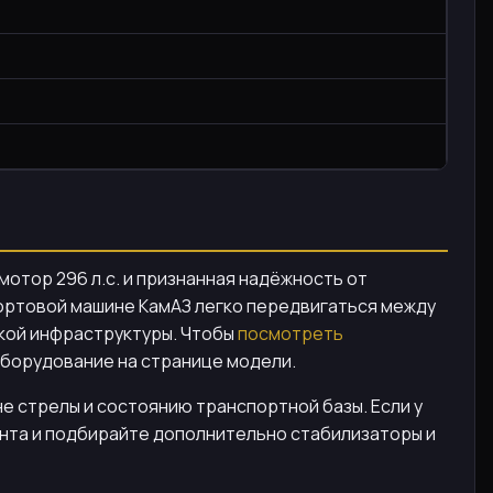
отор 296 л.с. и признанная надёжность от
ортовой машине КамАЗ легко передвигаться между
ской инфраструктуры. Чтобы
посмотреть
 оборудование на странице модели.
е стрелы и состоянию транспортной базы. Если у
мента и подбирайте дополнительно стабилизаторы и