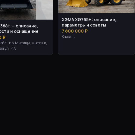
XGMA XG765H: описание,
параметры и советы
388H — описание,
7 800 000 ₽
ости и оснащение
Казань
0 ₽
обл., г.о. Мытищи, Мытищи,
я ул., 4А