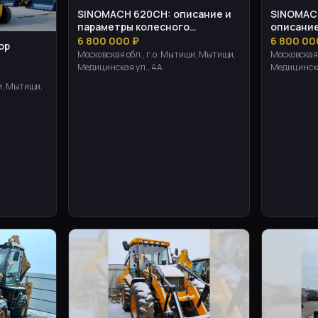
SINOMACH 620CH: описание и
SINOMAC
параметры колесного
описание
экскаватора-погрузчика
погрузчи
6 800 000 ₽
6 800 00
ор
Московская обл., г.о. Мытищи, Мытищи,
Московская 
Медицинская ул., 4А
Медицинска
и, Мытищи,