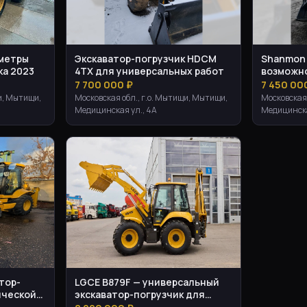
аметры
Экскаватор-погрузчик HDCM
Shanmon 
ка 2023
4TX для универсальных работ
возможн
7 700 000 ₽
7 450 00
и, Мытищи,
Московская обл., г.о. Мытищи, Мытищи,
Московская 
Медицинская ул., 4А
Медицинска
атор-
LGCE B879F — универсальный
ической
экскаватор-погрузчик для
стройсайтов