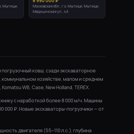
8 990 000 ₽
и, Мытищи,
Московская обл., г.о. Мытищи, Мытищи,
Медицинская ул., 4А
 погрузочный ковш, сзади экскаваторное
 коммунальном хозяйстве, малом и среднем
, Komatsu WB, Case, New Holland, TEREX.
ехнику с наработкой более 8 000 м/ч. Машины
500 000 ₽. Новые экскаваторы-погрузчики — от
ость двигателя (55–110 л.с.), глубина