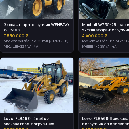
Экскаватор-погрузчик WEHEAVY
Maxbull WZ30-25: пар
WLB468
экскаватора-погрузчи
7 550 000 ₽
4 400 000 ₽
Московская обл., г.о. Мытищи, Мытищи,
Московская обл., г.о. Мытищ
Медицинская ул., 4А
Медицинская ул., 4А
Lovol FLB468-II: выбор
Lovol FLB468-II экскав
экскаватора-погрузчика
погрузчик с телескоп
стрелой