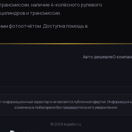
ип трансмиссии, наличие 4-колёсного рулевого
 цилиндров и трансмиссии.
олным фотоотчётом. Доступна помощь в
Авто дешевле
О компан
т информационный характер и не является публичной офертой. Информация 
изменена в любое время без предварительного уведомления.
©
2026
kopator.ru