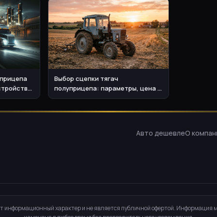
 прицепа
Выбор сцепки тягач
стройство
полуприцепа: параметры, цена и
эксплуатация
Авто дешевле
О компан
т информационный характер и не является публичной офертой. Информация 