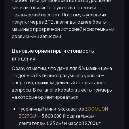
пробег. Иногда проверка ведётся дословно
как в автолизинге: нужен акт оценки и
технический паспорт. Поэтому в условиях
покупки через ВТБ лизинг выгоднее брать
машины с прозрачной историей и системными
сервисными записями.
Ценовые ориентиры и стоимость
владения
Сразу отметим, что даже для б/у машин цена
не должна быть ниже разумного уровня —
напротив, слишком дешёвый лот вызывает
вопросы. В каталоге kopator.ru есть примеры,
на которые ориентироваться:
гусеничный мини-экскаватор
ZOOMLION
ZE27GU
— 3 600 000 ₽ с дизельным
двигателем 1123 см³ и массой 2700 кг;