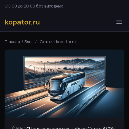
С 8:00 до 20:00 без выходных
kopator.ru
Главная
/
Блог
/
Статья | kopator.ru
{"title":"Цена вахтового автобуса Садко 3308: