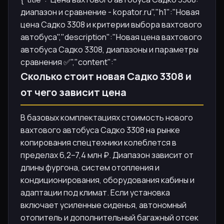
диапазон и сравнение - kopator.ru","h1":"Новая
цена Садко 3308 и критерии выбора вахтового
автобуса","description":"Новая цена вахтового
автобуса Садко 3308, диапазоны и параметры
сравнения ✅","content":"
Сколько стоит новая Садко 3308 и
от чего зависит цена
В базовых комплектациях стоимость нового
вахтового автобуса Садко 3308 на рынке
копирования спецтехники колеблется в
пределах 6,2–7,4 млн ₽. Диапазон зависит от
длины фургона, систем отопления и
кондиционирования, оборудования кабины и
адаптации под климат. Если установка
включает усиленные сиденья, автономный
отопитель и дополнительный багажный отсек