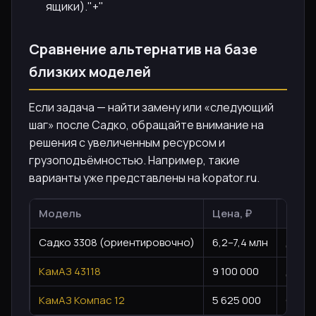
ящики)."+"
Сравнение альтернатив на базе
близких моделей
Если задача — найти замену или «следующий
шаг» после Садко, обращайте внимание на
решения с увеличенным ресурсом и
грузоподъёмностью. Например, такие
варианты уже представлены на kopator.ru.
Модель
Цена, ₽
Тип 
Садко 3308 (ориентировочно)
6,2–7,4 млн
Дизе
КамАЗ 43118
9 100 000
Дизель
КамАЗ Компас 12
5 625 000
CUMMI