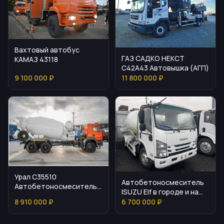
Вахтовый автобус
ГАЗ САДКО НЕКСТ
КАМАЗ 43118
С42А43 Автовышка (АГП)
9 100 000 ₽
11 800 000 ₽
Урал С35510
Автобетоносмеситель
Автобетоносмеситель
ISUZU Elf в городе и на
для транспортировки и
стройке
8 910 000 ₽
6 700 000 ₽
подачи бетона