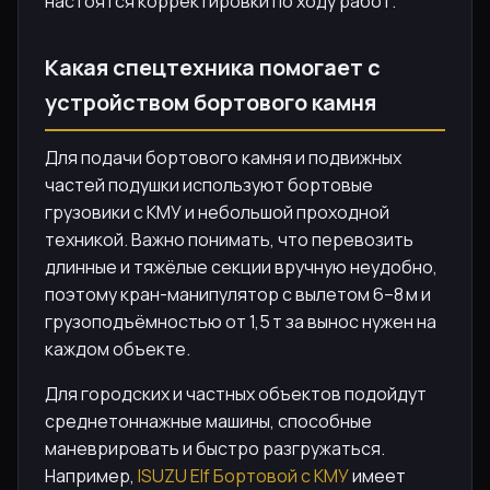
настоятся корректировки по ходу работ.
Какая спецтехника помогает с
устройством бортового камня
Для подачи бортового камня и подвижных
частей подушки используют бортовые
грузовики с КМУ и небольшой проходной
техникой. Важно понимать, что перевозить
длинные и тяжёлые секции вручную неудобно,
поэтому кран-манипулятор с вылетом 6–8 м и
грузоподъёмностью от 1,5 т за вынос нужен на
каждом объекте.
Для городских и частных объектов подойдут
среднетоннажные машины, способные
маневрировать и быстро разгружаться.
Например,
ISUZU Elf Бортовой с КМУ
имеет