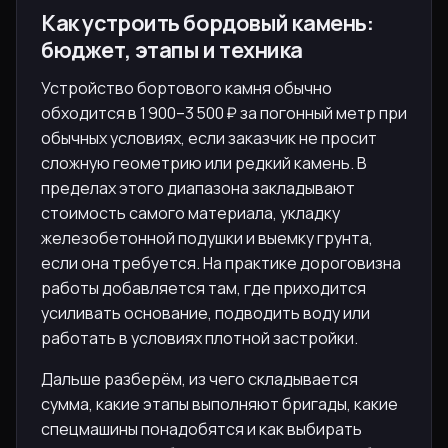
Как устроить бордовый камень:
бюджет, этапы и техника
Устройство бортового камня обычно
обходится в 1 900–3 500 ₽ за погонный метр при
обычных условиях, если заказчик не просит
сложную геометрию или редкий камень. В
пределах этого диапазона закладывают
стоимость самого материала, укладку
железобетонной подушки и выемку грунта,
если она требуется. На практике дороговизна
работы добавляется там, где приходится
усиливать основание, подводить воду или
работать в условиях плотной застройки.
Дальше разберём, из чего складывается
сумма, какие этапы выполняют бригады, какие
спецмашины понадобятся и как выбирать