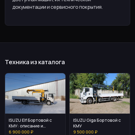
документации и сервисного покрытия.
Техника из каталога
ISUZU Elf Бортовой с
ISUZU Giga Бортовой с
КМУ: описание и
КМУ
технические
6 900 000 ₽
9 500 000 ₽