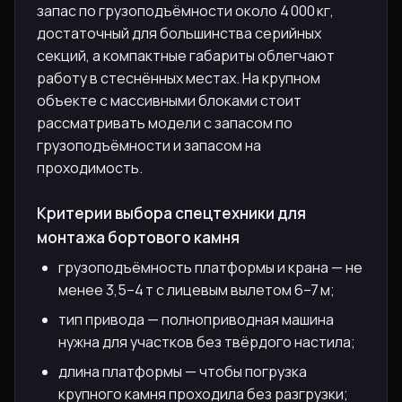
запас по грузоподъёмности около 4 000 кг,
достаточный для большинства серийных
секций, а компактные габариты облегчают
работу в стеснённых местах. На крупном
объекте с массивными блоками стоит
рассматривать модели с запасом по
грузоподъёмности и запасом на
проходимость.
Критерии выбора спецтехники для
монтажа бортового камня
грузоподъёмность платформы и крана — не
менее 3,5–4 т с лицевым вылетом 6–7 м;
тип привода — полноприводная машина
нужна для участков без твёрдого настила;
длина платформы — чтобы погрузка
крупного камня проходила без разгрузки;