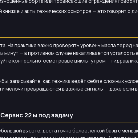
изношенные борта или провисающие ограждения говорят 
 книжке и акты технических осмотров — это говорит о д
та. На практике важно проверять уровень масла перед н
ры минут — в противном случае накапливается усталость
руйте контрольно-осмотровые циклы: утром — гидравлик
бы, записывайте, как техника ведёт себя в сложных усло
эти мелочи превращаются в важные сигналы — даже если 
Сервис 22 м под задачу
ебольшой высоте, достаточно более лёгкой базы с мень