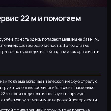
рвис 22 м и помогаем
рублей, то есть здесь попадают машины на базе ГАЗ
ительных систем безопасности. В этой статье
тры точно нужны для вашей задачи и как сравнивать
низм подъема включает телескопическую стрелу с
 труб и вилочных соединений зависит, насколько
с 22 м» производитель использует напрямую
и стабилизируют машину на неровной поверхности.
исткой с фильтрацией, потому что на практике