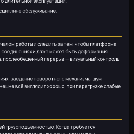
о длительной эксплуатации.
исциплине обслуживание.
ачалом работы и следить за тем, чтобы платформа
 в соединениях и даже может быть деформация
а, послеобеденный перерыв — визуальный контроль
виях: заедание поворотного механизма, шум
внешне всё выглядит хорошо, при перегрузке слабые
шей грузоподъёмностью. Когда требуется