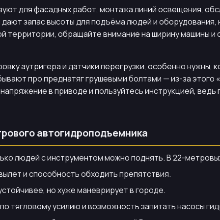
ют для фасадных работ, монтажа линий освещения, обс
и дают запас высоты для подъёма людей и оборудования
кой территории, обращайте внимание на ширину машины и
вку аутригера и датчики перегрузки, особенно нужны, к
ывают про преднатяг грушевыми болтами — из-за этого 
напряжение в приводе и пользуйтесь инструкцией, ведь 
трового автогидроподъемника
ько людей с инструментом можно поднять. В 22-метровых
 вылет и способность обходить препятствия.
устойчивее, но хуже маневрирует в городе.
по тягловому усилию и возможность запитать насосы ги