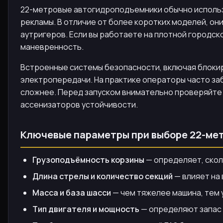
22-метровые автогидроподъемники обычно использу
рекламы. В отличие от более коротких моделей, он
аутригеров. Если вы работаете на плотной городс
маневренность.
Встроенные системы безопасности, включая блокиро
электропередачи. На практике операторы часто заб
сложнее. Перед запуском внимательно проверяйте 
ассенизаторов устойчивости.
Ключевые параметры при выборе 22-ме
Грузоподъёмность корзины
— определяет, скол
Длина стрелы и количество секций
— влияет на
Масса и база шасси
— чем тяжелее машина, тем 
Тип двигателя и мощность
— определяют запас 