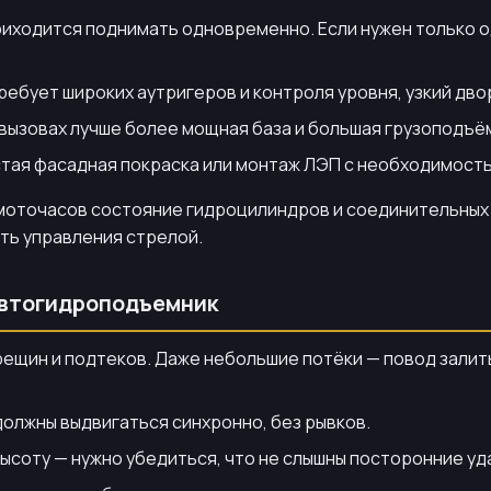
риходится поднимать одновременно. Если нужен только о
ебует широких аутригеров и контроля уровня, узкий дво
вызовах лучше более мощная база и большая грузоподъё
стая фасадная покраска или монтаж ЛЭП с необходимост
моточасов состояние гидроцилиндров и соединительных
ть управления стрелой.
автогидроподъемник
ещин и подтеков. Даже небольшие потёки — повод залить
должны выдвигаться синхронно, без рывков.
высоту — нужно убедиться, что не слышны посторонние уд