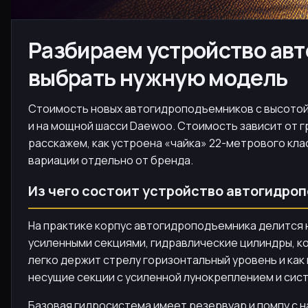
Разбираем устройство авт
выбрать нужную модель
Стоимость новых автогидроподъемников с высотой с
и на мощной шасси Daewoo. Стоимость зависит от г
расскажем, как устроена «чайка» 22-метрового кла
вариации отдельно от бренда.
Из чего состоит устройство автогидроп
На практике корпус автогидроподъемника делится 
усиленными секциями, гидравлические цилиндры, ко
легко держит стрелу горизонтальный уровень и как
несущие секции с усиленной лунокреплением и сис
Базовая гидросистема имеет резервуар и помпу с н