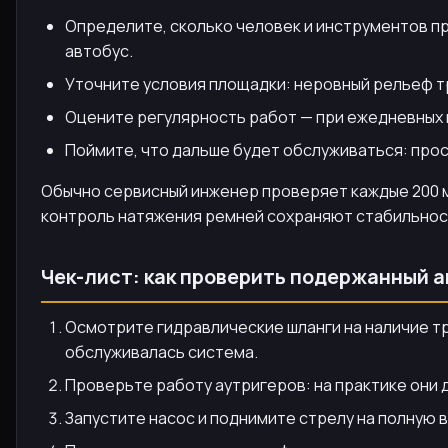
Определите, сколько человек и инструментов п
автобус.
Уточните условия площадки: неровный рельеф тр
Оцените регулярность работ — при ежедневных 
Поймите, что дальше будет обслуживаться: про
Обычно сервисный инженер проверяет каждые 200 
контроль натяжения ремней сохраняют стабильнос
Чек-лист: как проверить подержанный 
Осмотрите гидравлические шланги на наличие тр
обслуживалась система.
Проверьте работу аутригеров: на практике они 
Запустите насос и поднимите стрелу на полную 