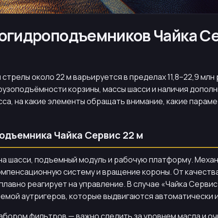
огидроподъемников Чайка Се
трелы около 22 м варьируется в пределах 11,8–22,9 млн 
рузоподъёмности корзины, массы шасси и наличия дополн
сса, на какие элементы обращать внимание, какие параме
одъемника Чайка Сервис 22 м
на шасси, подъемный модуль и рабочую платформу. Меха
мпенсационную систему и вращение короны. От качества
 плавно реагирует на управление. В случае «Чайка Серви
темой аутригеров, которые выдвигаются автоматически 
абором фильтров — важно следить за уровнем масла и оч