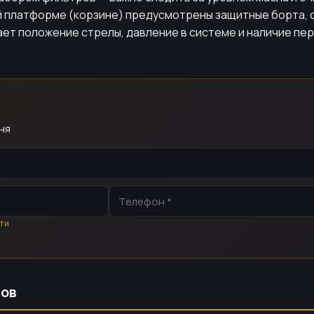
ей платформе (корзине) предусмотрены защитные борта,
т положение стрелы, давление в системе и наличие пере
ня
ти
ров