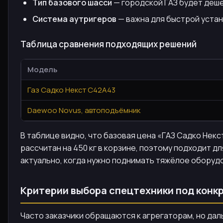
Тип базового шасси
— городской ГАЗ будет деше
Система аутригеров
— важна для быстрой устан
Таблица сравнения подходящих решений
Модель
Газ Садко Некст С42А43
Daewoo Novus, автоподъёмник
В таблице видно, что базовая цена «ГАЗ Садко Некс
рассчитан на 450 кг в корзине, поэтому подходит 
актуально, когда нужно поднимать тяжёлое оборуд
Критерии выбора спецтехники под конк
Часто заказчики обращаются к агрегаторам, но да