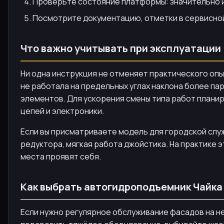
Проверьте состояние платформы: значительно 
Посмотрите документацию, отметки в сервисной
Что важно учитывать при эксплуатации
Ни одна инструкция не отменяет практического опы
не работала на предельных углах наклона более па
элементов. Для ускорения смены типа работ плани
цепей и электроники.
Если вы присматриваете модель для городской служ
редуктора, мягкая работа джойстика. На практике 
места проявят себя.
Как выбрать автогидроподъемник Чайка 
Если нужно регулярное обслуживание фасадов на н