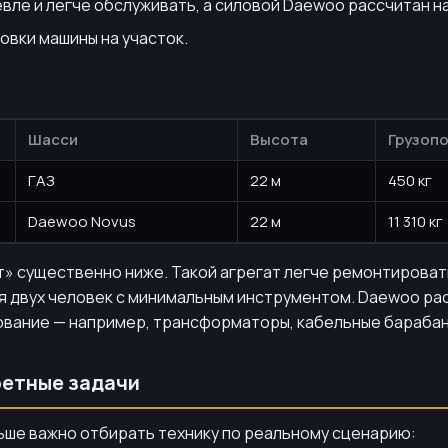
вле и легче обслуживать, а силовой Daewoo рассчитан н
овки машины на участок.
Шасси
Высота
Грузоп
ГАЗ
22 м
450 кг
Daewoo Novus
22 м
11 310 кг
т» существенно ниже. Такой агрегат легче ремонтировать
для двух человек с минимальным инструментом. Daewoo р
ование — например, трансформаторы, кабельные барабан
ретные задачи
льше важно отбирать технику по реальному сценарию: