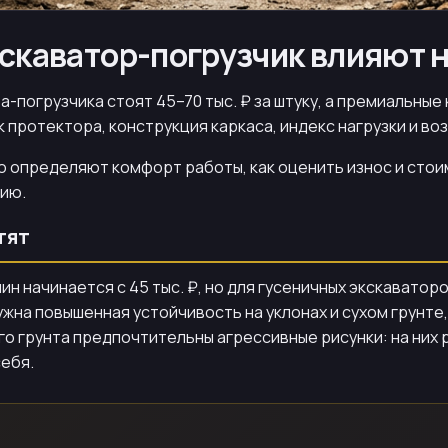
кскаватор-погрузчик влияют н
а-погрузчика стоят 45–70 тыс. ₽ за штуку, а премиальн
ок протектора, конструкция каркаса, индекс нагрузки и 
определяют комфорт работы, как оценить износ и стоимо
цию.
тят
ин начинается с 45 тыс. ₽, но для гусеничных экскавато
 нужна повышенная устойчивость на уклонах и сухом грун
го грунта предпочтительны агрессивные рисунки: на них р
ебя.