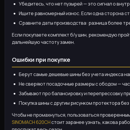
Убедитесь, что нет пузырей — это сигнал о внут
Ищите равномерный износ. Если одна сторона с
Сравните даты производства: разница более тре
Если покупаете комплект б/у шин, рекомендую прой
дальнейшую частоту замен.
Ошибки при покупке
Берут самые дешевые шины без учета индекса на
Не сверяют посадочные размеры с ободом — часто
Забывают про балансировку и перепрессовку при
Покупка шины с другим рисунком протектора без
Чтобы не промахнуться, пользоваться проверенными
SINOMACH 620CH
стоит заранее узнать, какова рабо
прослужат весь сезон.