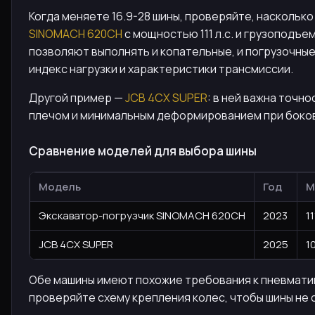
Когда меняете 16.9-28 шины, проверяйте, насколь
SINOMACH 620CH
с мощностью 111 л.с. и грузоподъ
позволяют выполнять и копательные, и погрузочные
индекс нагрузки и характеристики трансмиссии.
Другой пример —
JCB 4CX SUPER
: в ней важна точн
плечом и минимальным деформированием при боково
Сравнение моделей для выбора шины
Модель
Год
М
Экскаватор-погрузчик SINOMACH 620CH
2023
11
JCB 4CX SUPER
2025
1
Обе машины имеют похожие требования к пневматике
проверяйте схему крепления колес, чтобы шины не 