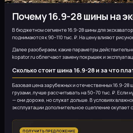
Почему 16.9-28 шины на э
В бюджетном сегменте 16.9-28 шины для экскаватор
поднимаются к 90–110 тыс. ₽. На цену влияют рисун
Далее разобираем, какие параметры действительно 
kopator.ru облегчают замену покрышек и эксплуата
Сколько стоит шина 16.9-28 и за что пла
Базовая цена зарубежных и отечественных 16.9-28 ш
грузами, лучше рассчитывать на 50–70 тыс. ₽. Если
— они дороже, но служат дольше. В условиях влажно
эксплуатации дополнительное сцепление окупает с
ПОЛУЧИТЬ ПРЕДЛОЖЕНИЕ