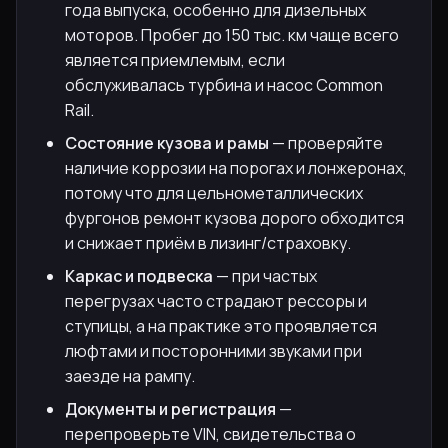
года выпуска, особенно для дизельных
моторов. Пробег до 150 тыс. км чаще всего
является приемлемым, если
обслуживалась турбина и насос Common
Rail.
Состояние кузова и рамы
— проверяйте
наличие коррозии на порогах и лонжеронах,
потому что для цельнометаллических
фургонов ремонт кузова дорого обходится
и снижает приём в лизинг/страховку.
Каркас и подвеска
— при частых
перегрузах часто страдают рессоры и
ступицы, а на практике это проявляется
люфтами и посторонними звуками при
заезде на рампу.
Документы и регистрация
—
перепроверьте VIN, свидетельства о