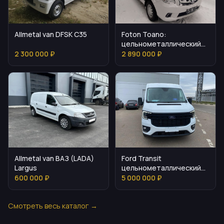
Allmetal van DFSK C35
Foton Toano:
цельнометаллический
фургон для логистики
2 300 000 ₽
2 890 000 ₽
Allmetal van ВАЗ (LADA)
Ford Transit
Largus
цельнометаллический
фургон L2H2 2.0L TDi
600 000 ₽
5 000 000 ₽
Смотреть весь каталог →