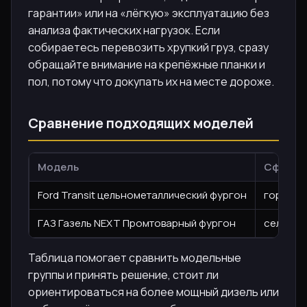
гарантии» или на «лёгкую» эксплуатацию без
анализа фактических нагрузок. Если
собираетесь перевозить хрупкий груз, сразу
обращайте внимание на крепёжные планки и
пол, потому что докупать их на месте дороже.
Сравнение подходящих моделей
Модель
Сфера и
Ford Transit цельнометаллический фургон
городск
ГАЗ Газель NEXT Промтоварный фургон
сельска
Таблица помогает сравнить модельные
группы и принять решение, стоит ли
ориентироваться на более мощный дизель или