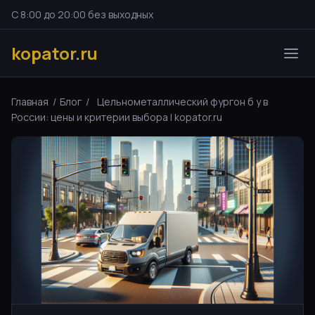
С 8:00 до 20:00 без выходных
kopator.ru
Главная
/
Блог
/
Цельнометаллический фургон б у в
России: цены и критерии выбора | kopator.ru