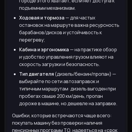
городе этого хватает, если нет доступа к
подъемным механизмам.
Ходовая и тормоза
— для частых
остановок на маршруте важна ресурсность
барабанов/дисков и устойчивость к
перегреву;
Кабина и эргономика
— на практике обзор
и удобство управления грузом влияют на
скорость загрузки и безопасность.
Тип двигателя
(дизель/бензин/пропан) —
выбирайте по сети автозаправок и
типичным маршрутам: дизель выгоден при
пробегах свыше 200 км/день, пропан
дороже в машине, но дешевле на заправке.
Ошибки, которые встречаются чаще всего:
покупать машину без проверки наличия
пенсионных программ ТО, надеяться на «срок