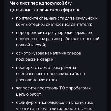
Чек-лист перед покупкой б/у
цельнометаллического фургона
пригласите специалиста для визуальной и
компьютерной диагностики двигателя;
перепроверьте регулировки тормозов,
особенно если раньше работали с высокой
полной массой;
осмотр кузова на наличие следов
подкраски и сварки;
проверьте геометрию рамы на
специальном стенде или хотя бы по
расположению стоек;
запросите протоколы ТО с пробегом и
целью работ;
если фургон использовался в логистике,
уточните, не было ли гидробортов — их