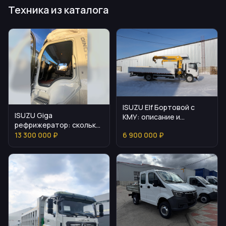
Техника из каталога
ISUZU Elf Бортовой с
ISUZU Giga
КМУ: описание и
рефрижератор: сколько
технические
стоит и как подобрать
13 300 000 ₽
6 900 000 ₽
особенности