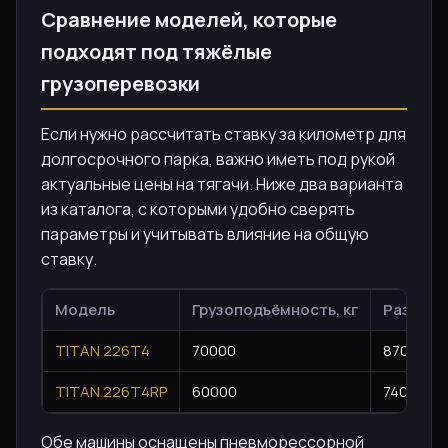
Сравнение моделей, которые
подходят под тяжёлые
грузоперевозки
Если нужно рассчитать ставку за километр для
долгосрочного парка, важно иметь под рукой
актуальные цены на тягачи. Ниже два варианта
из каталога, с которыми удобно сверять
параметры и учитывать влияние на общую
ставку.
Модель
Грузоподъёмность, кг
Разрешё
TITAN 226T4
70000
87000
TITAN 226T4RP
60000
74000
Обе машины оснащены пневморессорной