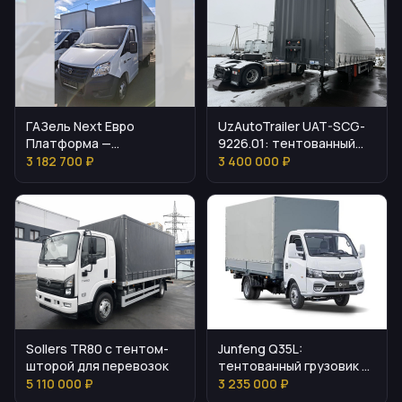
ГАЗель Next Евро
UzAutoTrailer UAT-SCG-
Платформа —
9226.01: тентованный
характеристики и
полуприцеп для грузов
3 182 700 ₽
3 400 000 ₽
эксплуатация
Sollers TR80 с тентом-
Junfeng Q35L:
шторой для перевозок
тентованный грузовик на
1,5 тонны
5 110 000 ₽
3 235 000 ₽