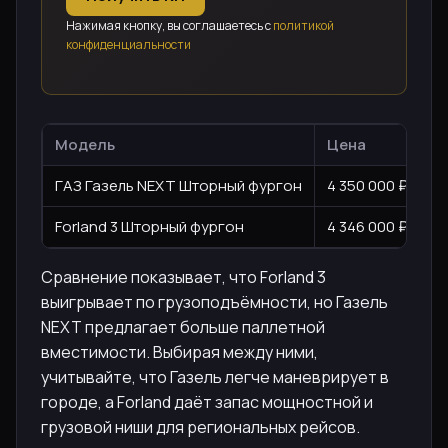
Нажимая кнопку, вы соглашаетесь с
политикой
конфиденциальности
Модель
Цена
Т
ГАЗ Газель NEXT Шторный фургон
4 350 000 ₽
Ди
Forland 3 Шторный фургон
4 346 000 ₽
Ди
Сравнение показывает, что Forland 3
выигрывает по грузоподъёмности, но Газель
NEXT предлагает больше паллетной
вместимости. Выбирая между ними,
учитывайте, что Газель легче маневрирует в
городе, а Forland даёт запас мощностной и
грузовой ниши для региональных рейсов.