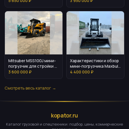
характеристики и задачи
применения, выбор
5 650 000 ₽
3 950 000 ₽
Mitsuber MSS100J мини-
Характеристики и обзор
погрузчик для стройки и
мини-погрузчика Maxbull
уборки
100G
3 600 000 ₽
4 400 000 ₽
Смотреть весь каталог →
kopator.ru
Каталог грузовой и спецтехники: подбор, цены, коммерческие