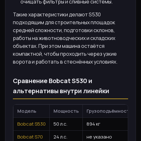
очищать фильтры и сливные системы.
Такие характеристики делают S530
подходящим для строительных площадок
средней сложности, подготовки склонов,
работы на животноводческих и складских
объектах. При этом машина остаётся
компактной, чтобы проходить через узкие
ворота и работать в стеснённых условиях.
Сравнение Bobcat S530 и
альтернативы внутри линейки
Модель
Мощность
Грузоподъёмность
Bobcat S530
50 л.с.
894 кг
Bobcat S70
24 л.с.
не указано