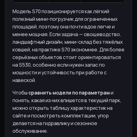
Модель S70 позиционируется как лёгкий
полезный мини-погрузчик для ограниченных
площадей, поэтому она почти вдое легче и
менее мощная. Если задача — овощеводство,
ландшафтный дизайн, мини-склад без тяжёлых
ковшей, на практике S70 экономнее. Для более
серьёзных объектов стоит ориентироваться
на S530, особенно если нужен запас по
мощности и устойчивость при работе с
навеской.
Чтобы
сравнить модели по параметрам
и
понять, какая из них впишется в текущий парк,
можно открыть таблицу характеристик на
сайте и посмотреть комплектации, упор
делается на гидравлику и сезонное
обслуживание.