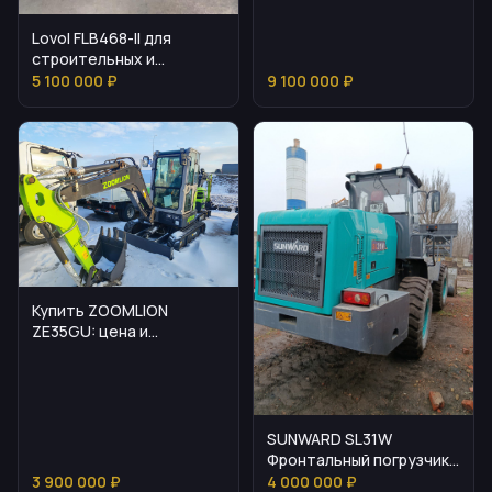
Lovol FLB468-II для
строительных и
дорожных работ
5 100 000 ₽
9 100 000 ₽
Купить ZOOMLION
ZE35GU: цена и
основные особенности
SUNWARD SL31W
Фронтальный погрузчик:
основные параметры
3 900 000 ₽
4 000 000 ₽