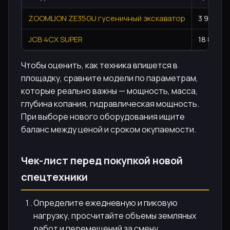
ZOOMLION ZE35GU гусеничный экскаватор
3 900 00
JCB 4CX SUPER
18 850 0
Чтобы оценить, как техника впишется в
площадку, сравните модели по параметрам,
которые реально важны — мощность, масса,
глубина копания, гидравлическая мощность.
При выборе нового оборудования ищите
баланс между ценой и сроком окупаемости.
Чек-лист перед покупкой новой
спецтехники
Определите ежедневную и пиковую
нагрузку, просчитайте объемы земляных
работ и перемещений за смену.