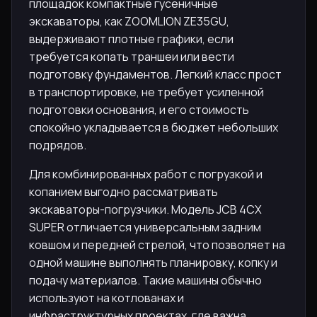
площадок компактные гусеничные
экскаваторы, как ZOOMLION ZE35GU,
выдерживают плотные графики, если
требуется копать траншеи или вести
подготовку фундаментов. Легкий класс прост
в транспортировке, не требует усиленной
подготовки основания, и его стоимость
спокойно укладывается в бюджет небольших
подрядов.
Для комбинированных работ с погрузкой и
копанием выгодно рассматривать
экскаваторы-погрузчики. Модель JCB 4CX
SUPER отличается универсальным задним
ковшом и передней стрелой, что позволяет на
одной машине выполнять планировку, копку и
подачу материалов. Такие машины обычно
используют на котлованах и
инфраструктурных проектах, где важна