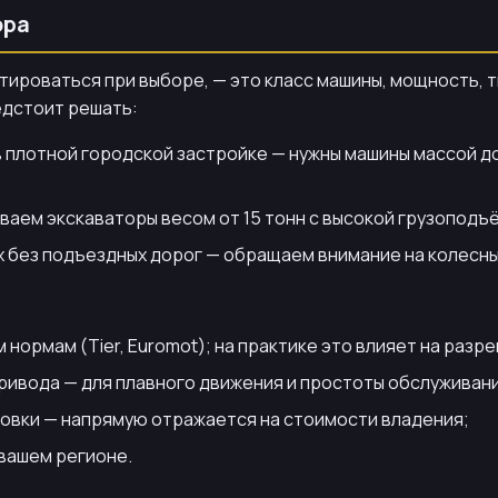
ора
ироваться при выборе, — это класс машины, мощность, ти
едстоит решать:
в плотной городской застройке — нужны машины массой до
ваем экскаваторы весом от 15 тонн с высокой грузопод
х без подъездных дорог — обращаем внимание на колесн
 нормам (Tier, Euromot); на практике это влияет на разр
ривода — для плавного движения и простоты обслуживан
ровки — напрямую отражается на стоимости владения;
вашем регионе.