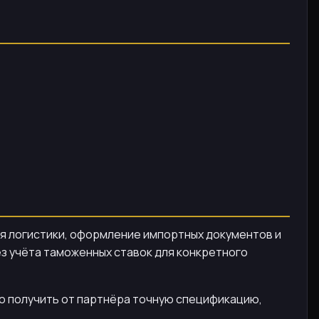
ия логистики, оформление импортных документов и
ез учёта таможенных ставок для конкретного
но получить от партнёра точную спецификацию,