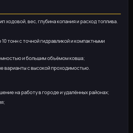
п ходовой, вес, глубина копания и расход топлива.
 10 тонн с точной гидравликой и компактными
ъёмностью и большим объёмом ковша;
ые варианты с высокой проходимостью.
ешение на работу в городе и удалённых районах;
ия;