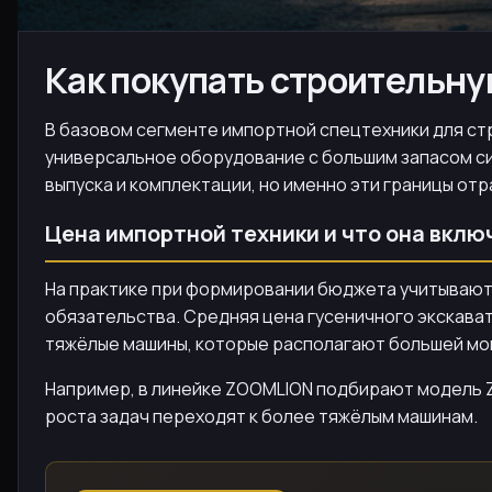
Как покупать строительную
В базовом сегменте импортной спецтехники для стр
универсальное оборудование с большим запасом сил
выпуска и комплектации, но именно эти границы от
Цена импортной техники и что она вклю
На практике при формировании бюджета учитывают 
обязательства. Средняя цена гусеничного экскават
тяжёлые машины, которые располагают большей мощ
Например, в линейке ZOOMLION подбирают модель ZE
роста задач переходят к более тяжёлым машинам.