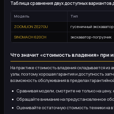
Таблица сравнения двух доступных вариантов 
Модель
Тип
ZOOMLION ZE27GU
гусеничный экскаватор
SINOMACH 620CH
экскаватор-погрузчик
Что значит «стоимость владения» при 
На практике стоимость владения складывается из 
узлы, поэтому хорошая гарантия и доступность зап
возможность обслуживания в пределах гарантийной
Сравнивая модели, смотрите не только на цену,
Обращайте внимание на предустановленное обор
Оценивайте остаточную стоимость техники на в