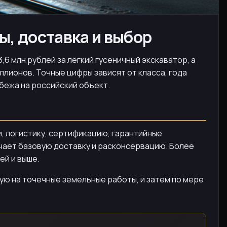
ы, доставка и выбор
6 млн рублей за лёгкий гусеничный экскаватор, а
лионов. Точные цифры зависят от класса, года
убежа на российский объект.
, логистику, сертификацию, гарантийные
лючает базовую доставку и расконсервацию. Более
ей и выше.
ую на точечные земельные работы, и затем по мере