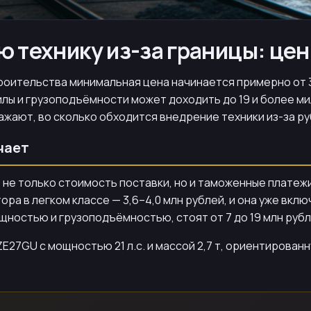
 технику из-за границы: цен
оительства минимальная цена начинается примерно от 3,
ы и грузоподъёмности может доходить до 19 и более мил
ражают, во сколько обходится внедрение техники из-за р
чает
не только стоимость поставки, но и таможенные платежи
ора в легком классе — 3,6–4,0 млн рублей, и она уже вк
ностью и грузоподъёмностью, стоят от 7 до 19 млн рубл
27GU с мощностью 21 л.с. и массой 2,7 т, ориентированн