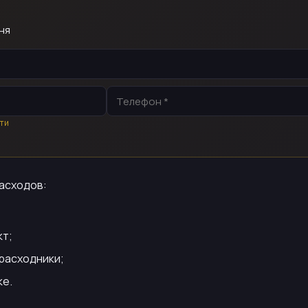
ня
ти
расходов:
кт;
расходники;
ке.