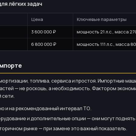
для лёгких задач
Цена
Ключевые параметры
3 600 000 ₽
мощность 21 л.с., масса 27
6 800 000 ₽
мощность 111 л.с., масса 8
импорте
амортизации, топлива, сервиса и простоя. Импортные ма
частей — не роскошь, а необходимость. Фактором эконо
 сети.
 но и на рекомендованный интервал ТО.
удование и дополнительные опции — они могут поднять 
торичном рынке — при замене это важный показатель.