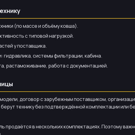
технику
ники (по массе и объёму ковша).
тивность с типовой нагрузкой.
астей у поставщика.
 гидравлика, системы фильтрации, кабина.
та, растаможивание, работа с документацией.
ницы
р модели, договор с зарубежным поставщиком, организац
 берут технику без подтверждённой комплектации или б
ель продаётся в нескольких комплектациях. Поэтому важ
.