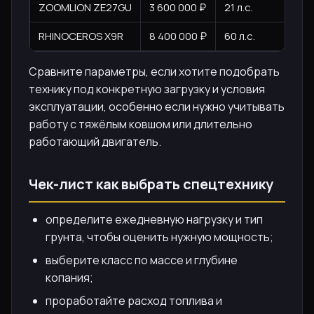
ZOOMLION ZE27GU
3 600 000 ₽
21 л.с.
ко
RHINOCEROS X9R
8 400 000 ₽
60 л.с.
до
Сравните параметры, если хотите подобрать
технику под конкретную загрузку и условия
эксплуатации, особенно если нужно учитывать
работу с тяжёлым ковшом или длительно
работающий двигатель.
Чек-лист как выбрать спецтехнику
определите ежедневную нагрузку и тип
грунта, чтобы оценить нужную мощность;
выберите класс по массе и глубине
копания;
проработайте расход топлива и