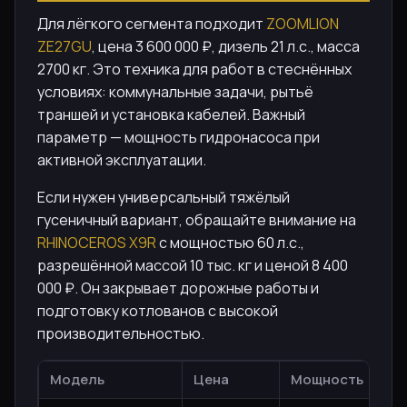
Для лёгкого сегмента подходит
ZOOMLION
ZE27GU
, цена 3 600 000 ₽, дизель 21 л.с., масса
2700 кг. Это техника для работ в стеснённых
условиях: коммунальные задачи, рытьё
траншей и установка кабелей. Важный
параметр — мощность гидронасоса при
активной эксплуатации.
Если нужен универсальный тяжёлый
гусеничный вариант, обращайте внимание на
RHINOCEROS X9R
с мощностью 60 л.с.,
разрешённой массой 10 тыс. кг и ценой 8 400
000 ₽. Он закрывает дорожные работы и
подготовку котлованов с высокой
производительностью.
Модель
Цена
Мощность
Кл