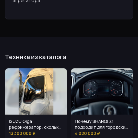
агрегатора.
Техника из каталога
ISUZU Giga
Почему SHANQI Z1
рефрижератор: сколько
подходит для городских
стоит и как подобрать
и междугородних
13 300 000 ₽
4 020 000 ₽