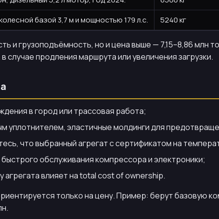
колесной базой 3,7 м и мощностью 179 л.с.
5240 кг
ь и грузоподъёмность, но и цена выше — 7,15–8,86 млн т
 в случае продления маршрута или увеличения загрузки.
ра
ждения в город или трассовая работа;
ым уплотнителем, эластичные молдинги для предотвраще
есь, что выбранный агрегат с сертификатом на температу
я быстрого обслуживания компрессора и электроники;
агрегата влияет на total cost of ownership.
 ориентируется только на цену. Пример: берут базовую 
лн.