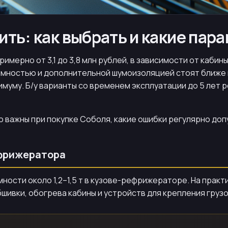
ть: как выбрать и какие пар
мерно от 3,1 до 3,8 млн рублей, в зависимости от каби
мностью и дополнительной шумоизоляцией стоят ближе к
муму. Б/у варианты со временем эксплуатации до 5 лет ре
 важны при покупке Соболя, какие ошибки регулярно доп
ефрижератора
ности около 1,2–1,5 т в кузове-рефрижераторе. На прак
шивки, обогрева кабины и устройств для крепления груз