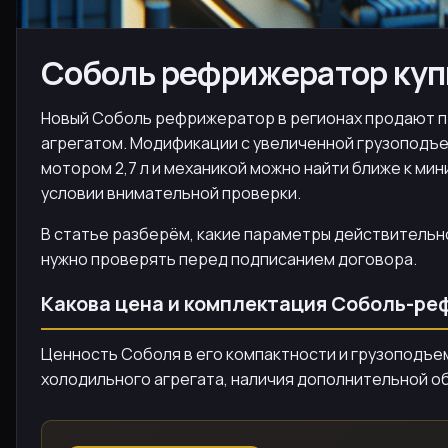
Соболь рефрижератор купи
Новый Соболь рефрижератор в регионах продают при
агрегатом. Модификации с увеличенной грузоподъе
мотором 2,7 л и механикой можно найти ближе к мини
условии внимательной проверки.
В статье разберём, какие параметры действительно
нужно проверять перед подписанием договора.
Какова цена и комплектация Соболь-р
Ценность Соболя в его компактности и грузоподъем
холодильного агрегата, наличия дополнительной об