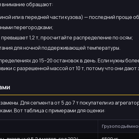
и внимание обращают:
иной или в передней части кузова) — последний проще о
чными перегородками;
о превышает 1,2 т, просчитайте распределение по осям;
итания для ночной поддерживающей температуры.
пределениях до 15–20 остановок в день. Если нужны боле
ки с разрешенной массой от 10 т, потому что они дают з
ами
 замены. Для сегмента от 5 до 7 т покупатели из агрега
ами. Вот таблица с примерами для оценки:
Грузоподъёмно
, дизельный 5,2 л мотор, год 2024.
6500 кг