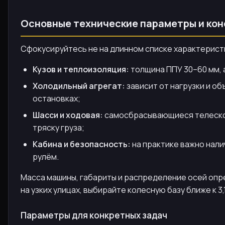
Основные технические параметры и кон
Сфокусируйтесь не на длинном списке характеристик
Кузов и теплоизоляция:
толщина ППУ 30–60 мм, 
Холодильный агрегат:
зависит от нагрузки и о
остановках;
Шасси и ходовая:
самосбрасывающиеся телескоп
тряску груза;
Кабина и безопасность:
на практике важно нали
рулём.
Масса машины, габариты и распределение осей опре
на узких улицах, выбирайте колесную базу ближе к 3,
Параметры для конкретных задач