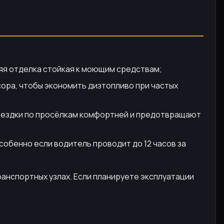
яя отделка стойкая к моющим средствам;
сора, чтобы экономить дизтопливо при частых
ездки по просёлкам комфортней и предотвращают
собенно если водитель проводит до 12 часов за
ранспортных узлах. Если планируете эксплуатации