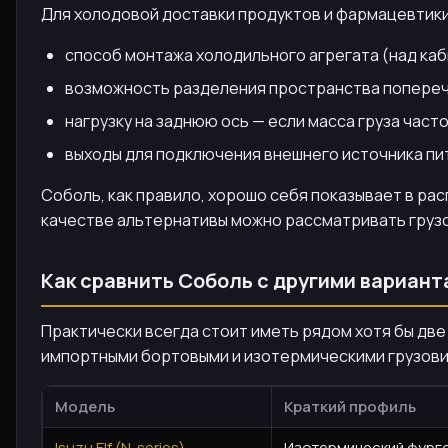
Для холодовой доставки продуктов и фармацевтик
способ монтажа холодильного агрегата (над каб
возможность разделения пространства попере
нагрузку на заднюю ось — если масса груза част
выходы для подключения внешнего источника п
Соболь, как правило, хорошо себя показывает в рас
качестве альтернативы можно рассматривать грузови
Как сравнить Соболь с другими вариант
Практически всегда стоит иметь рядом хотя бы две
импортными бортовыми и изотермическими грузовик
Модель
Краткий профиль
Isuzu Elf (N-series)
Изотермический фургон