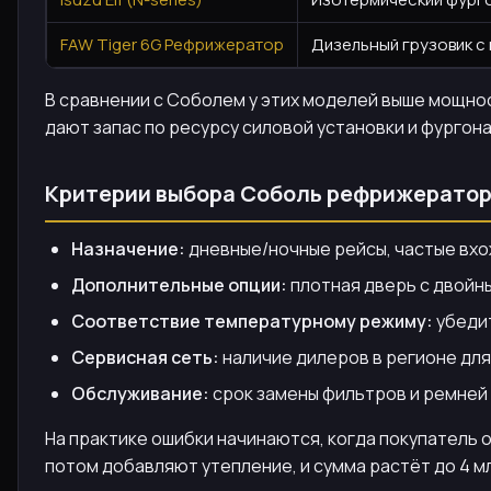
FAW Tiger 6G Рефрижератор
Дизельный грузовик с 
В сравнении с Соболем у этих моделей выше мощност
дают запас по ресурсу силовой установки и фургона
Критерии выбора Соболь рефрижерато
Назначение:
дневные/ночные рейсы, частые вхо
Дополнительные опции:
плотная дверь с двойн
Соответствие температурному режиму:
убедит
Сервисная сеть:
наличие дилеров в регионе дл
Обслуживание:
срок замены фильтров и ремней у 
На практике ошибки начинаются, когда покупатель
потом добавляют утепление, и сумма растёт до 4 м