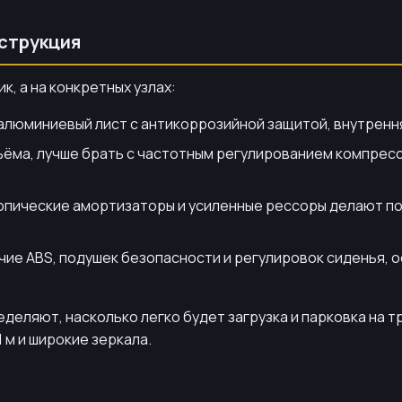
струкция
, а на конкретных узлах:
алюминиевый лист с антикоррозийной защитой, внутренн
бъёма, лучше брать с частотным регулированием компрес
ические амортизаторы и усиленные рессоры делают по
чие ABS, подушек безопасности и регулировок сиденья, о
деляют, насколько легко будет загрузка и парковка на т
1 м и широкие зеркала.