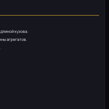
длиной кузова.
ны агрегатов.
.
.