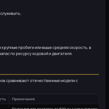
бслуживать;
е крупные пробеги или выше средняя скорость, в
апас по ресурсу ходовой и двигателя.
торов сравнивают отечественные модели с
сть
Примечания
Подходит для доставок до 500 км с гарантированной 