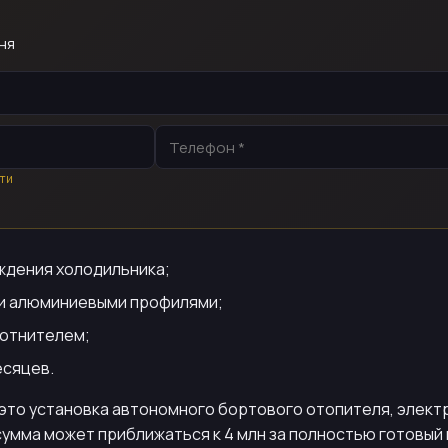
ня
ти
аждения холодильника;
 и алюминиевыми профилями;
лотнителем;
есяцев.
это установка автономного бортового отопителя, элект
сумма может приближаться к 4 млн за полностью готовый