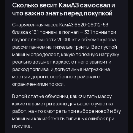
Сколько весит КамАЗ самосвал и
что важно знать перед покупкой
Снаряженная масса КамАЗ 6520-26012-53
близка к 13,1 тоннам, а полная — 33,1 тонны при
грузоподъемности 20 000 кг и объеме кузова,
рассчитанном на тяжелые грунты. Вес пустой
машины определяет, какую полезную нагрузку
реально возьмет каркас; от него зависит и
расход топлива, и допустимые нагрузки на
мосты и дороги, особенно в районах с
ограничениями по оси.
В этой статье объясним, как считать массу,
какие параметры важны для вашего участка
работ, на что смотреть при выборе новой и б/у
машины и как избежать типичных ошибок при
покупке.