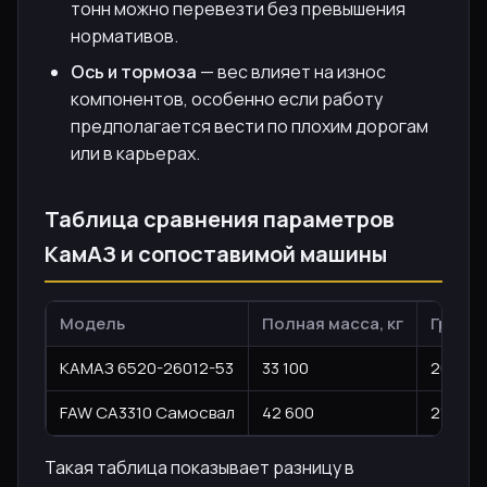
тонн можно перевезти без превышения
нормативов.
Ось и тормоза
— вес влияет на износ
компонентов, особенно если работу
предполагается вести по плохим дорогам
или в карьерах.
Таблица сравнения параметров
КамАЗ и сопоставимой машины
Модель
Полная масса, кг
Грузоп
КАМАЗ 6520-26012-53
33 100
20 000
FAW CA3310 Самосвал
42 600
21 940
Такая таблица показывает разницу в