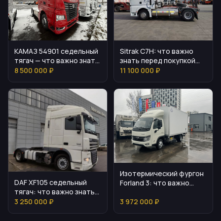
КАМАЗ 54901 седельный
Sitrak C7H: что важно
тягач — что важно знать
знать перед покупкой
перед покупкой
тягача
8 500 000 ₽
11 100 000 ₽
Изотермический фургон
DAF XF105 седельный
Forland 3: что важно
тягач: что важно знать
знать
при выборе
3 250 000 ₽
3 972 000 ₽