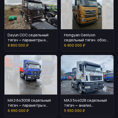
Dayun CGC седельный
Hongyan Genlyon
тягач — параметры и
седельный тягач: обзор
комплектация
и параметры
8 800 000 ₽
6 800 000 ₽
МАЗ 643008 седельный
МАЗ 544028 седельный
тягач — параметры и
тягач — анализ
оснащение
параметров и
6 890 000 ₽
5 950 000 ₽
стоимости