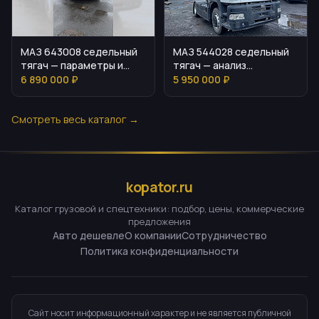
МАЗ 643008 седельный
МАЗ 544028 седельный
тягач — параметры и
тягач — анализ
оснащение
параметров и
6 890 000 ₽
5 950 000 ₽
стоимости
Смотреть весь каталог →
kopator.ru
Каталог грузовой и спецтехники: подбор, цены, коммерческие
предложения
Авто дешевле
О компании
Сотрудничество
Политика конфиденциальности
Сайт носит информационный характер и не является публичной