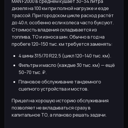
MAN F2000 в среднем кушает 30–34 литра
дизеля на 100 км при полной нагрузке и езде
трассой. При городском цикле расход растёт
до 40 л, особенно если колеса часто буксуют.
Стоимость владения складывается из
топлива, ТО и износа шин. Обычно в год на
пробеге 120–150 тыс. км требуется заменять:
4 шины 315/70 R22,5 (цикл 120–140 тыс. км).
Фильтры и масло (каждые 30 тыс. км) — ещё
50–70 тыс. ₽.
Плановое обслуживание тандемного
сцепного устройства и мостов.
Прицел на хорошую историю обслуживания
позволяет не вкладываться сразу в
капитальное ТО, а планово решать задачи.