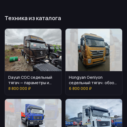
Техника из каталога
Dayun CGC седельный
Hongyan Genlyon
тягач — параметры и
седельный тягач: обзор
комплектация
и параметры
8 800 000 ₽
6 800 000 ₽