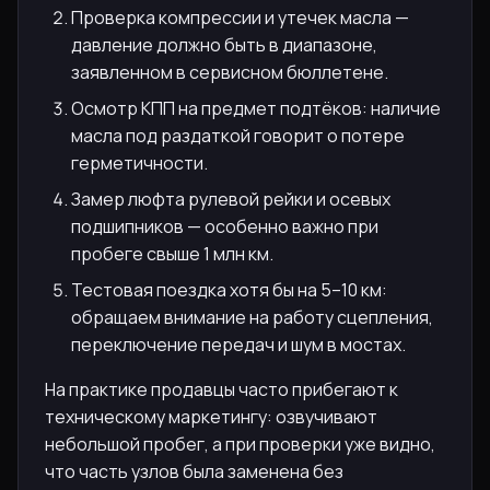
Проверка компрессии и утечек масла —
давление должно быть в диапазоне,
заявленном в сервисном бюллетене.
Осмотр КПП на предмет подтёков: наличие
масла под раздаткой говорит о потере
герметичности.
Замер люфта рулевой рейки и осевых
подшипников — особенно важно при
пробеге свыше 1 млн км.
Тестовая поездка хотя бы на 5–10 км:
обращаем внимание на работу сцепления,
переключение передач и шум в мостах.
На практике продавцы часто прибегают к
техническому маркетингу: озвучивают
небольшой пробег, а при проверки уже видно,
что часть узлов была заменена без