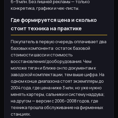
6–9 млн. Без лишней рекламы — только
конкретика, графики и чек-листы.
Где формируется цена и сколько
стоит техника на практике
Покупатель в первую очередь оплачивает два
базовых компонента: остаток базовой
стоимости шасси и стоимость
восстановления/дооборудования. Чем
моложе тягач и ближе он по документам к
заводской комплектации, тем выше цифра. На
одном конце диапазона стоят экземпляры до
2004 года, где цена ниже 3 млн, но уже нужно
менять картеры, сальники и систему наддува;
на другом — версии с 2006–2008 годов, где
техника прошла обслуживание на фирменных
станциях.