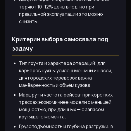
теряют 10–12% цены в год, но при
правильной эксплуатации это можно
снизить.
Критерии выбора самосвала под
задачу
Тип грунта и характера операций: для
карьеров нужны усиленные шины и шасси,
для городских перевозок важна
манёвренность и объём кузова.
Маршрут и частота рейсов: при коротких
трассах экономичнее модели с меньшей
мощностью, при длинных — с запасом
крутящего момента.
Грузоподъёмность и глубина разгрузки: в