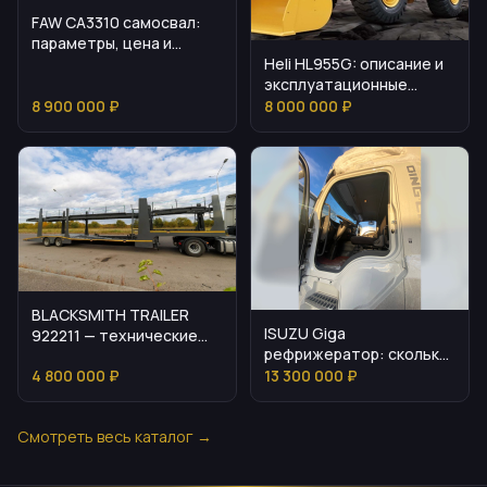
FAW CA3310 самосвал:
параметры, цена и
Heli HL955G: описание и
эксплуатационные
эксплуатационные
нюансы
нюансы
8 900 000 ₽
8 000 000 ₽
BLACKSMITH TRAILER
ISUZU Giga
922211 — технические
рефрижератор: сколько
детали и
стоит и как подобрать
4 800 000 ₽
13 300 000 ₽
эксплуатационные
нюансы
Смотреть весь каталог →