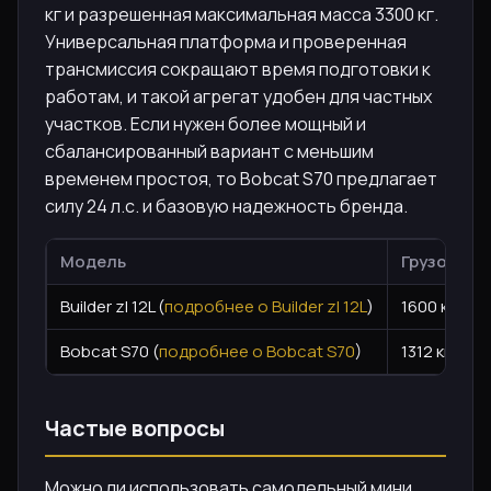
кг и разрешенная максимальная масса 3300 кг.
Универсальная платформа и проверенная
трансмиссия сокращают время подготовки к
работам, и такой агрегат удобен для частных
участков. Если нужен более мощный и
сбалансированный вариант с меньшим
временем простоя, то Bobcat S70 предлагает
силу 24 л.с. и базовую надежность бренда.
Модель
Грузоподъ
Builder zl 12L (
подробнее о Builder zl 12L
)
1600 кг
Bobcat S70 (
подробнее о Bobcat S70
)
1312 кг ра
Частые вопросы
Можно ли использовать самодельный мини