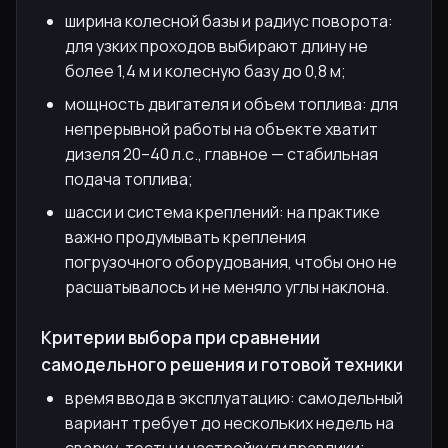
ширина колесной базы и радиус поворота:
для узких проходов выбирают длину не
более 1,4 м и колесную базу до 0,8 м;
мощность двигателя и объем топлива: для
непрерывной работы на объекте хватит
дизеля 20–40 л.с., главное — стабильная
подача топлива;
шасси и система креплений: на практике
важно продумывать крепления
погрузочного оборудования, чтобы оно не
расшатывалось и не меняло углы наклона.
Критерии выбора при сравнении
самодельного решения и готовой техники
время ввода в эксплуатацию: самодельный
вариант требует до нескольких недель на
сварку, тесты и настройку гидравлики;