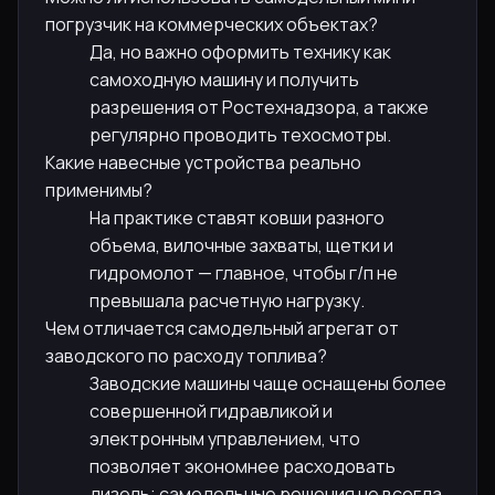
погрузчик на коммерческих объектах?
Да, но важно оформить технику как
самоходную машину и получить
разрешения от Ростехнадзора, а также
регулярно проводить техосмотры.
Какие навесные устройства реально
применимы?
На практике ставят ковши разного
объема, вилочные захваты, щетки и
гидромолот — главное, чтобы г/п не
превышала расчетную нагрузку.
Чем отличается самодельный агрегат от
заводского по расходу топлива?
Заводские машины чаще оснащены более
совершенной гидравликой и
электронным управлением, что
позволяет экономнее расходовать
дизель; самодельные решения не всегда