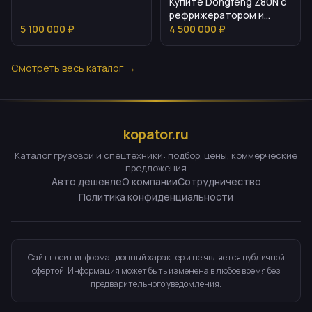
Купите Dongfeng Z80N с
рефрижератором и
полной подготовкой
5 100 000 ₽
4 500 000 ₽
Смотреть весь каталог →
kopator.ru
Каталог грузовой и спецтехники: подбор, цены, коммерческие
предложения
Авто дешевле
О компании
Сотрудничество
Политика конфиденциальности
Сайт носит информационный характер и не является публичной
офертой. Информация может быть изменена в любое время без
предварительного уведомления.