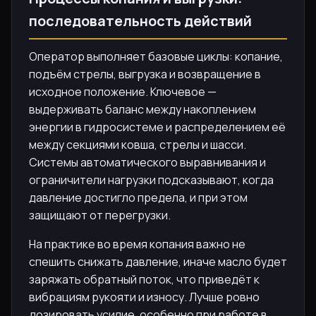
последовательность действий
Оператор выполняет базовые циклы: копание,
подъём стрелы, выгрузка и возвращение в
исходное положение. Ключевое —
выдерживать баланс между накоплением
энергии в гидросистеме и распределением её
между секциями ковша, стрелы и шасси.
Системы автоматического выравнивания и
ограничители нагрузки подсказывают, когда
давление достигло предела, и при этом
защищают от перегрузки.
На практике во время копания важно не
спешить снижать давление, иначе масло будет
заряжать обратный поток, что приведёт к
вибрациям рукояти и износу. Лучше ровно
дозировать усилие, особенно при работе в