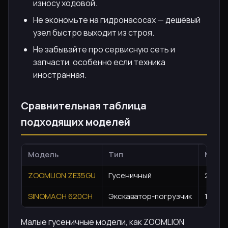
износу ходовой.
Не экономьте на гидронасосах — дешёвый
узел быстро выходит из строя.
Не забывайте про сервисную сеть и
запчасти, особенно если техника
иностранная.
Сравнительная таблица
подходящих моделей
Модель
Тип
Мощно
ZOOMLION ZE35GU
Гусеничный
25
SINOMACH 620CH
Экскаватор-погрузчик
111
Малые гусеничные модели, как ZOOMLION