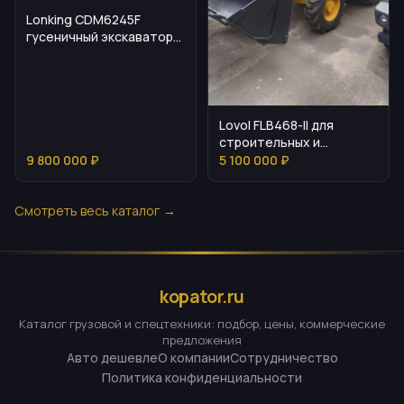
Lonking CDM6245F
гусеничный экскаватор:
выбор, параметры,
эксплуатация
Lovol FLB468-II для
строительных и
дорожных работ
9 800 000 ₽
5 100 000 ₽
Смотреть весь каталог →
kopator.ru
Каталог грузовой и спецтехники: подбор, цены, коммерческие
предложения
Авто дешевле
О компании
Сотрудничество
Политика конфиденциальности