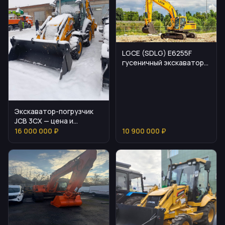
LGCE (SDLG) E6255F
гусеничный экскаватор
— параметры и
эксплуатация
Экскаватор-погрузчик
JCB 3CX — цена и
эксплуатация
16 000 000 ₽
10 900 000 ₽