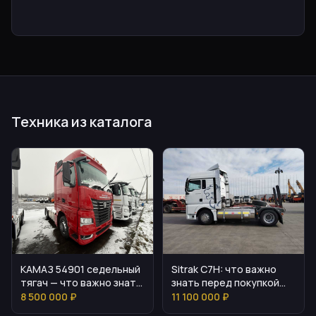
Техника из каталога
КАМАЗ 54901 седельный
Sitrak C7H: что важно
тягач — что важно знать
знать перед покупкой
перед покупкой
тягача
8 500 000 ₽
11 100 000 ₽