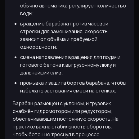
обычно автоматика регулирует количество
воды;
вращение барабана против часовой
стрелки для замешивания, скорость
зависит от объёма и требуемой
однородности;
смена направления вращения для подачи
готового бетона к выгрузочному люку и
дальнейший слив;
промывка и защита бортов барабана, чтобы
избежать застывания смеси на стенках.
Барабан размещён с уклоном, и грузовик
снабжён гидромотором или редуктором,
обеспечивающим постоянную скорость. На
практике важна стабильность оборотов,
чтобы бетон не треснул в процессе