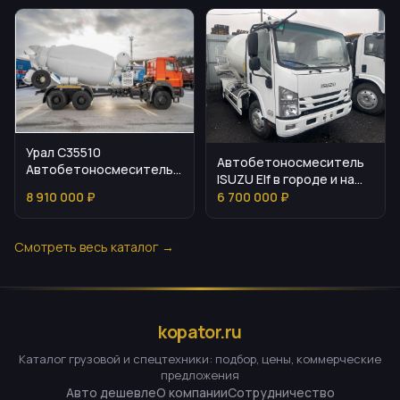
Урал С35510
Автобетоносмеситель
Автобетоносмеситель
ISUZU Elf в городе и на
для транспортировки и
стройке
8 910 000 ₽
6 700 000 ₽
подачи бетона
Смотреть весь каталог →
kopator.ru
Каталог грузовой и спецтехники: подбор, цены, коммерческие
предложения
Авто дешевле
О компании
Сотрудничество