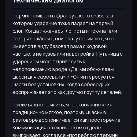
техническим диалогом
Термин пришёл из французского châssis, в
котором ударение тоже падает на первый
слог. Когда инженеры, логисты и покупатели
говорят «ша́сси», они сразу понимают, что
имеется в виду базовая рама с ходовой
частью, а не кузов или надстройка. Путаница с
ударением может приводить к
недопониманию вроде «Да, мы обсуждаем
шасси для самосвала» и «Он интересуется
шасси без установки», когда собеседник
воспринимает это как другую группу деталей.
Также важно помнить, что окончание «-и»
традиционно мягкое, поэтому «шаси» в
разговоре воспринимается как просторечие.
Коммуникация в техническом отделе
выигрывает, когда все употребляют термин