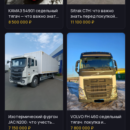
КАМАЗ 54901 седельный
Sitrak C7H: что важно
тягач — что важно знать
знать перед покупкой
перед покупкой
тягача
8 500 000 ₽
11 100 000 ₽
Изотермический фургон
VOLVO FH 460 седельный
JAC N200: что учесть
тягач: покупка и
перед покупкой
преимущества
7 150 000 ₽
7 800 000 ₽