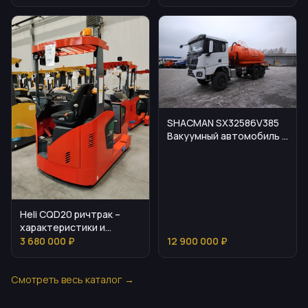
комплектация
SHACMAN SX32586V385
Вакуумный автомобиль с
кузовом 15 м³
Heli CQD20 ричтрак –
характеристики и
подбор
3 680 000 ₽
12 900 000 ₽
Смотреть весь каталог →