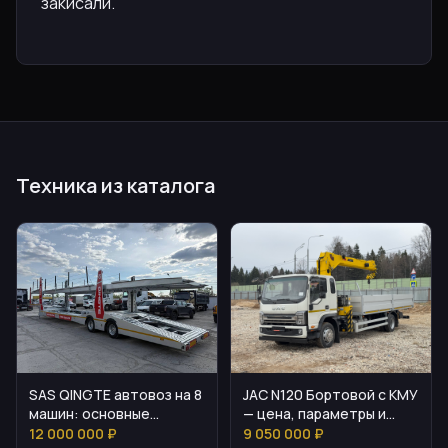
закисали.
Техника из каталога
SAS QINGTE автовоз на 8
JAC N120 Бортовой с КМУ
машин: основные
— цена, параметры и
параметры и
подбор
12 000 000 ₽
9 050 000 ₽