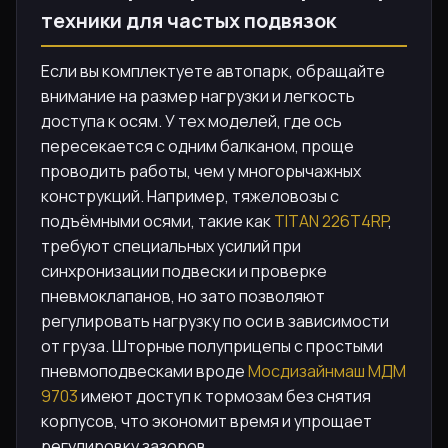
техники для частых подвязок
Если вы комплектуете автопарк, обращайте
внимание на размер нагрузки и легкость
доступа к осям. У тех моделей, где ось
пересекается с одним балканом, проще
проводить работы, чем у многорычажных
конструкций. Например, тяжеловозы с
подъёмными осями, такие как
TITAN 226T4RP
,
требуют специальных усилий при
синхронизации подвески и проверке
пневмоклапанов, но зато позволяют
регулировать нагрузку по оси в зависимости
от груза. Шторные полуприцепы с простыми
пневмоподвесками вроде
Мосдизайнмаш МДМ
9703
имеют доступ к тормозам без снятия
корпусов, что экономит время и упрощает
регулировку зазоров.