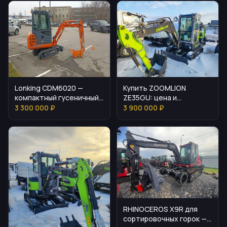
Lonking CDM6020 —
Купить ZOOMLION
компактный гусеничный
ZE35GU: цена и
мини-экскаватор для
основные особенности
3 300 000 ₽
3 900 000 ₽
точных работ
RHINOCEROS X9R для
сортировочных горок —