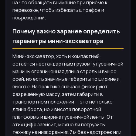
на что обращать внимание при приёме к
перевозке, чтобы избежать штрафов и
повреждений.
Почему важно заранее определить
параметры мини-экскаватора
Мини-экскаватор, хоть и компактный,
остаётся нестандартным грузом: у гусеничной
машины ограниченная длина стрелы и вынос
осей, но есть значимые габариты по ширине и
высоте. На практике сначала фиксируют
разрешённую массу, затем габариты в
транспортном положении — это не только
длина борта, но и высота поворотной
платформы и ширина гусеничной ленты. От
этих цифр зависит, можно ли погрузить
технику на низкорамник 7 м без надстроек или