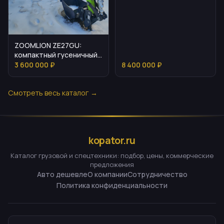
характеристики и
применение
ZOOMLION ZE27GU:
компактный гусеничный
экскаватор для узких
3 600 000 ₽
8 400 000 ₽
мест
Смотреть весь каталог →
kopator.ru
Каталог грузовой и спецтехники: подбор, цены, коммерческие
предложения
Авто дешевле
О компании
Сотрудничество
Политика конфиденциальности