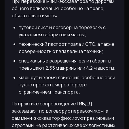
При перевозке мини-экскаватора по дорогам
общего пользования, особенно на трале,
обязательно иметь:
путевой лист и договор на перевозку с
указанием габаритов и массы;
технический паспорт трала и СТС, а также
доверенность от владельца техники;
специальные разрешения, если габариты
превышают 2,55 м ширины или 4,2 м высоты;
маршрут и время движения, особенно если
нужно проехать через город с
ограничением транспорта.
На практике сопровождение ГИБДД
заказывают по договору с перевозчиком, а
сам мини-экскаватор фиксируют резиновыми
стропами, не растягивая их сверх допустимых