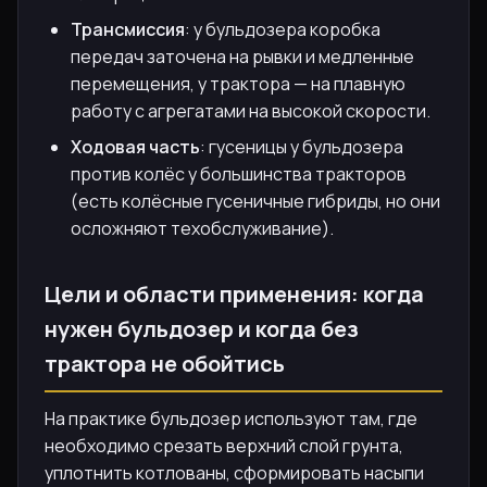
Трансмиссия
: у бульдозера коробка
передач заточена на рывки и медленные
перемещения, у трактора — на плавную
работу с агрегатами на высокой скорости.
Ходовая часть
: гусеницы у бульдозера
против колёс у большинства тракторов
(есть колёсные гусеничные гибриды, но они
осложняют техобслуживание).
Цели и области применения: когда
нужен бульдозер и когда без
трактора не обойтись
На практике бульдозер используют там, где
необходимо срезать верхний слой грунта,
уплотнить котлованы, сформировать насыпи