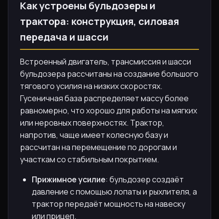
Как устроены бульдозеры и
трактора: конструкция, силовая
передача и шасси
Встроенный двигатель, трансмиссия и шасси
бульдозера рассчитаны на создание большого
тягового усилия на низких скоростях.
Гусеничная база распределяет массу более
равномерно, что хорошо для работы на мягких
или неровных поверхностях. Трактор,
напротив, чаще имеет колесную базу и
рассчитан на перемещение по дорогам и
участкам со стабильным покрытием.
Прижимное усилие
: бульдозер создаёт
давление с помощью лопаты и рыхлителя, а
трактор передаёт мощность на навеску
или прицеп.