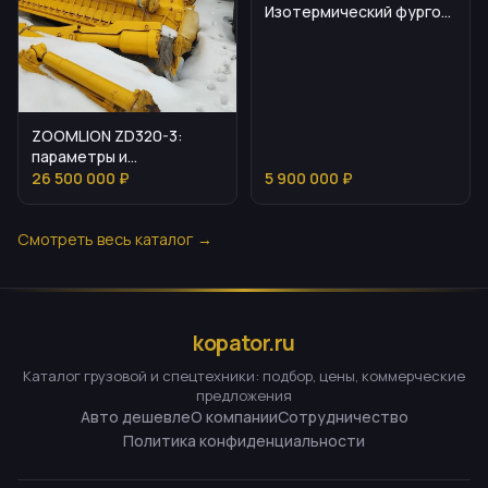
Изотермический фургон:
спецификации и
назначение
ZOOMLION ZD320-3:
параметры и
эксплуатационные
26 500 000 ₽
5 900 000 ₽
особенности
Смотреть весь каталог →
kopator.ru
Каталог грузовой и спецтехники: подбор, цены, коммерческие
предложения
Авто дешевле
О компании
Сотрудничество
Политика конфиденциальности