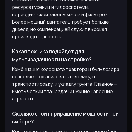
ресурса гусениц и гидросистемы,
периодической замены масла и фильтров.
Более мощный двигатель требует больше
дизеля, но компенсацией служит высокая
производительность.
Какая техника подойдёт для
мультизадачности на стройке?
Комбинация колесного трактора и бульдозера
позволяет организовать и выемку, и
транспортировку, и укладку грунта. Главное —
иметь четкий план задач и нужные навесные
агрегаты.
Сколько стоит приращение мощности при
выборе?
Рост мощности отражается в цене через 2–4