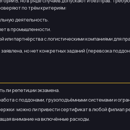
гории B, но в ряде случаев допускают и без прав. Требу
роверяют по трём критериям:
ельную деятельность.
лет в промышленности.
й или партнёрства с логистическими компаниями для пра
 заявлена, но нет конкретных заданий (перевозка поддон
ть ли репетиции экзамена.
 работа с поддонами, грузоподъёмными системами и огра
ржки: можно ли привести сертификат в любой филиал р
ращая внимание на включённые расходы.