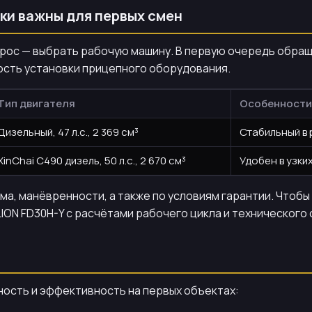
ки важны для первых смен
рос — выбрать рабочую машину. В первую очередь обращ
ость установки прицепного оборудования.
Тип двигателя
Особенности
Дизельный, 47 л.с., 2 369 см³
Стабильный в 
XinChai C490 дизель, 50 л.с., 2 670 см³
Удобен в узки
а, манёвренности, а также по условиям гарантии. Чтоб
ON FD30H-Y с расчётами рабочего цикла и технического 
ость и эффективность на первых объектах: