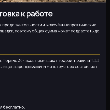
товка к работе
на, продолжительности и включённых практических
лощадки, поэтому общая сумма может подрастать до
ке. Первые 30 часов посвящают теории: правила ПДД
в, и цена аренды машины + инструктора составляет
ся бесплатно.