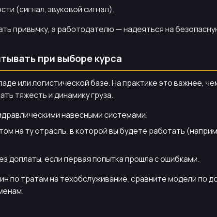
ти (сигнал, звуковой сигнал).
ть привычку, а работодателю — надеяться на безопасну
тывать при выборе курса
ладе или логистической базе. На практике это важнее, ч
ать тяжесть и динамику груза.
 гидравлическими навесными системами.
том на ту отрасль, в которой вы будете работать (напр
з доплаты, если первая попытка прошла с ошибками.
шин по тратам на техобслуживание, сравните модели по 
менам.