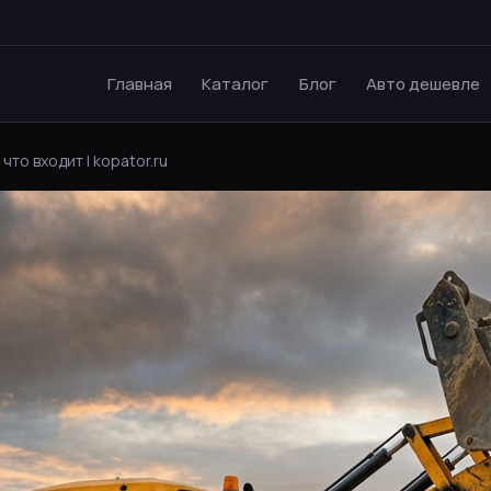
Главная
Каталог
Блог
Авто дешевле
то входит | kopator.ru