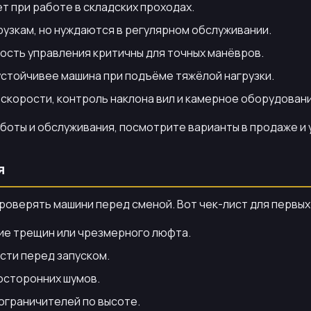
 при работе в складских проходах.
рузкам, но нуждаются в регулярном обслуживании.
ость управления критичны для точных манёвров.
устойчивее машина при подъёме тяжёлой нагрузки.
скорости, контроль наклона вил и камерное оборудовани
боты и обслуживания, посмотрите варианты в продаже и 
я
проверять машини перед сменой. Вот чек-лист для первых
вие трещин или чрезмерного люфта.
сти перед запуском.
осторонних шумов.
ограничителей по высоте.