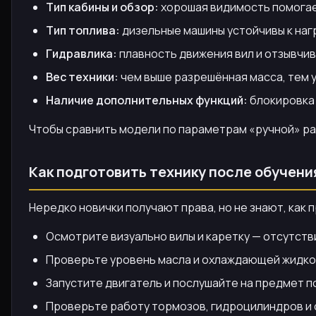
Тип кабины и обзор:
хорошая видимость помогает
Тип топлива:
дизельные машины устойчивы к наг
Гидравлика:
плавность движения вил и отзывчив
Вес техники:
чем выше разрешённая масса, тем 
Наличие дополнительных функций:
блокировка 
Чтобы сравнить модели по параметрам «ручной» ра
Как подготовить технику после обучени
Нередко новички получают права, но не знают, как 
Осмотрите визуально вилы и каретку — отсутст
Проверьте уровень масла и охлаждающей жидко
Запустите двигатель и послушайте на предмет п
Проверьте работу тормозов, гидроцилиндров и 