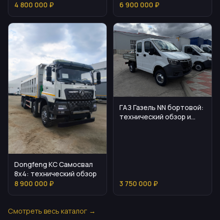
детали и
технические
4 800 000 ₽
6 900 000 ₽
эксплуатационные
особенности
нюансы
ГАЗ Газель NN бортовой:
технический обзор и
применение
Dongfeng KC Самосвал
8х4: технический обзор
8 900 000 ₽
3 750 000 ₽
Смотреть весь каталог →