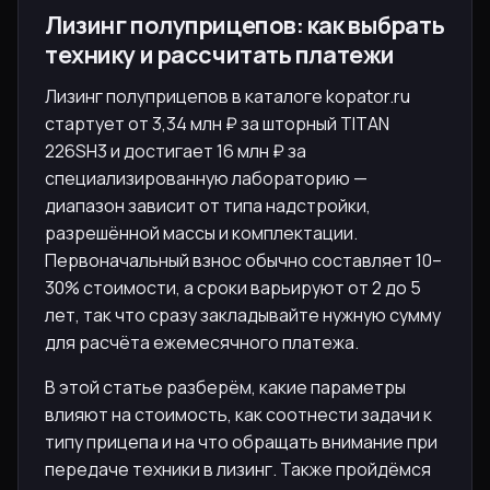
Лизинг полуприцепов: как выбрать
технику и рассчитать платежи
Лизинг полуприцепов в каталоге kopator.ru
стартует от 3,34 млн ₽ за шторный TITAN
226SH3 и достигает 16 млн ₽ за
специализированную лабораторию —
диапазон зависит от типа надстройки,
разрешённой массы и комплектации.
Первоначальный взнос обычно составляет 10–
30% стоимости, а сроки варьируют от 2 до 5
лет, так что сразу закладывайте нужную сумму
для расчёта ежемесячного платежа.
В этой статье разберём, какие параметры
влияют на стоимость, как соотнести задачи к
типу прицепа и на что обращать внимание при
передаче техники в лизинг. Также пройдёмся